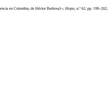
olencia en Colombia, de Héctor Barbosa1»,
Hojas
, n.º 62, pp. 199–202