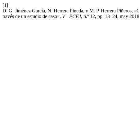
[1]
D. G. Jiménez García, N. Herrera Pineda, y M. P. Herrera Piñeros, «G
través de un estudio de caso»,
V - FCEJ
, n.º 12, pp. 13–24, may 2018