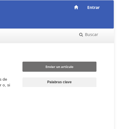
Entrar
Buscar
Enviar un artículo
Enviar un artículo
as de
Palabras clave
 o, si