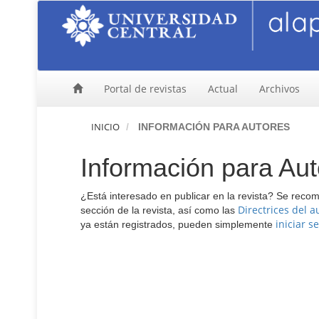
N
a
v
e
g
a
Portal de revistas
Actual
Archivos
c
i
ó
INICIO
INFORMACIÓN PARA AUTORES
n
p
Información para Aut
r
i
n
¿Está interesado en publicar en la revista? Se reco
c
Directrices del a
sección de la revista, así como las
i
iniciar s
ya están registrados, pueden simplemente
p
a
l
C
o
n