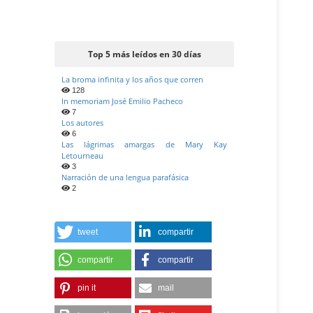
Top 5 más leídos en 30 días
La broma infinita y los años que corren
128
In memoriam José Emilio Pacheco
7
Los autores
6
Las lágrimas amargas de Mary Kay
Letourneau
3
Narración de una lengua parafásica
2
tweet
compartir
compartir
compartir
pin it
mail