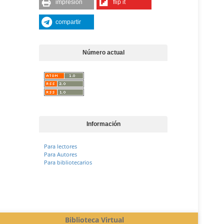
impresión
flip it
compartir
Número actual
Información
Para lectores
Para Autores
Para bibliotecarios
Biblioteca Virtual