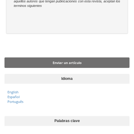
p
aquellos autores que tengan pubkicaciones con esta revista, aceptan los
r
terminos siguientes
i
n
c
i
p
a
Enviar un artículo
l
Enviar un artículo
d
e
l
Idioma
a
r
English
Español
t
Português
í
c
u
Palabras clave
l