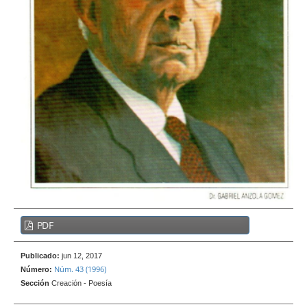
e
r
a
l
B
PDF
a
r
Publicado:
jun 12, 2017
r
Núm. 43 (1996)
Número:
a
Sección
Creación - Poesía
l