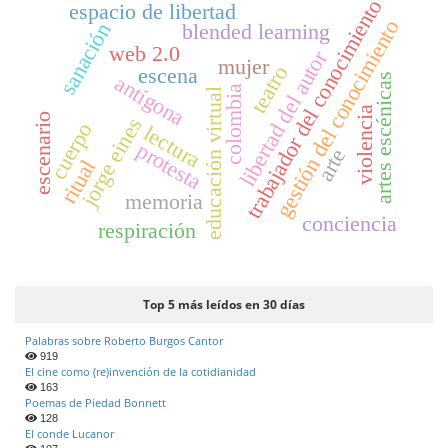
trabajador del conocimiento
o
espacio de libertad
gestión del conocimiento
sanación
blended learning
web 2.0
libertad del autor
mujer
teatro
escena
antígona
artes escénicas
colombia
educación virtual
violencia
escenario
jorge eines
cuerpo
lectura
protesta
arte
ritual
memoria
conciencia
respiración
Top 5 más leídos en 30 días
Palabras sobre Roberto Burgos Cantor
919
El cine como (re)invención de la cotidianidad
163
Poemas de Piedad Bonnett
128
El conde Lucanor