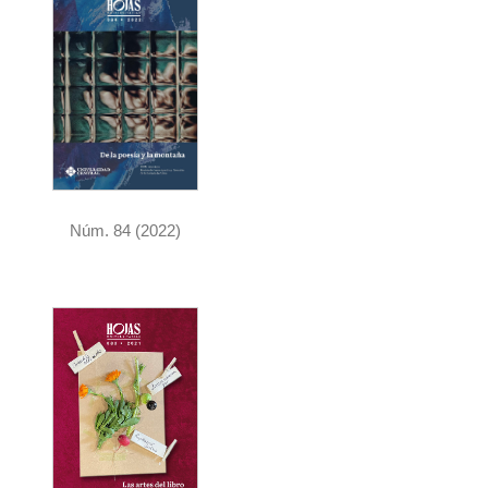
e
r
a
l
Núm. 84 (2022)