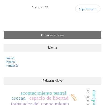
1-45 de 77
Siguiente
→
Enviar un artículo
Enviar un artículo
Idioma
English
Español
Português
Palabras clave
psicofísico
simbolismo
acontecimiento teatral
arte
escena
espacio de libertad
trabajador del conocimiento