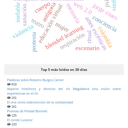
cuerpo
web 2.0
antígona
jorge eines
memoria
inefable
educación virtual
sanación
conciencia
artes escénicas
teatro
mujer
violencia
blended learning
colombia
ritual
respiración
protesta
escenario
Top 5 más leídos en 30 días
Palabras sobre Roberto Burgos Cantor
919
Aspecto históricos y técnicos del río Magdalena Una visión sobre
experiencias en el río
161
El cine como (re)invención de la cotidianidad
161
Poemas de Piedad Bonnett
125
El conde Lucanor
103