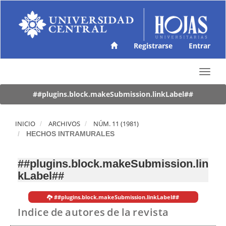
N
a
v
e
g
Registrarse
Entrar
a
c
T
i
o
ó
g
##plugins.block.makeSubmission.linkLabel##
n
g
p
l
r
e
INICIO
ARCHIVOS
NÚM. 11 (1981)
i
n
HECHOS INTRAMURALES
n
a
c
v
i
##plugins.block.makeSubmission.lin
i
p
kLabel##
g
a
a
l
t
C
##plugins.block.makeSubmission.linkLabel##
i
o
Indice de autores de la revista
o
n
n