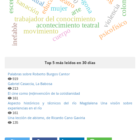
antígona
colombia
ritual
escena
teatro
sanación
violencia
mujer
arte
trabajador del conocimiento
psicofísico
acontecimiento teatral
inefable
cuerpo
movimiento
Top 5 más leídos en 30 días
Palabras sobre Roberto Burgos Cantor
919
Gabriel Casaccia, La Babosa
213
El cine como (re)invención de la cotidianidad
161
Aspecto históricos y técnicos del río Magdalena Una visión sobre
experiencias en el río
161
Una lección de abismo, de Ricardo Cano Gaviria
135