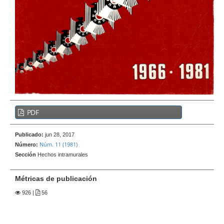
e
r
a
l
B
PDF
a
r
Publicado:
jun 28, 2017
r
Núm. 11 (1981)
Número:
a
Sección
Hechos intramurales
l
a
Métricas de publicación
t
926
|
56
e
r