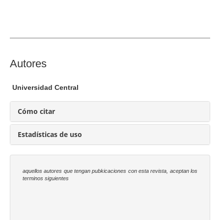
a
l
d
e
l
a
C
Autores
r
o
t
n
Universidad Central
í
t
c
e
Cómo citar
u
n
l
i
Estadísticas de uso
o
d
o
p
aquellos autores que tengan pubkicaciones con esta revista, aceptan los
r
terminos siguientes
i
n
c