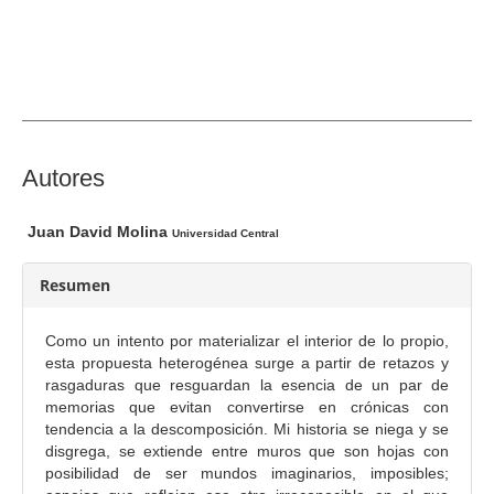
r
a
l
d
e
l
a
C
Autores
r
o
t
n
Juan David Molina
Universidad Central
í
t
c
e
Resumen
u
n
l
i
Como un intento por materializar el interior de lo propio,
o
d
esta propuesta heterogénea surge a partir de retazos y
o
rasgaduras que resguardan la esencia de un par de
memorias que evitan convertirse en crónicas con
p
tendencia a la descomposición. Mi historia se niega y se
r
disgrega, se extiende entre muros que son hojas con
i
posibilidad de ser mundos imaginarios, imposibles;