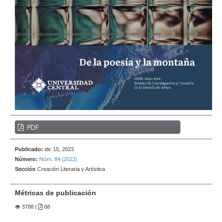
e
r
a
l
B
PDF
a
r
Publicado:
dic 15, 2023
r
Núm. 84 (2022)
Número:
a
Sección
Creación Literaria y Artística
l
a
Métricas de publicación
t
3788
|
68
e