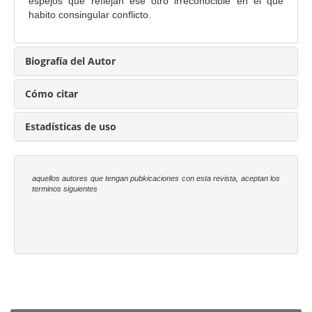
n
espejos que reflejan ese otro irreconocible en el que
c
habito consingular conflicto.
i
p
Biografía del Autor
a
l
Cómo citar
d
e
Estadísticas de uso
l
a
r
aquellos autores que tengan pubkicaciones con esta revista, aceptan los
t
terminos siguientes
í
c
u
l
o
Enviar un artículo