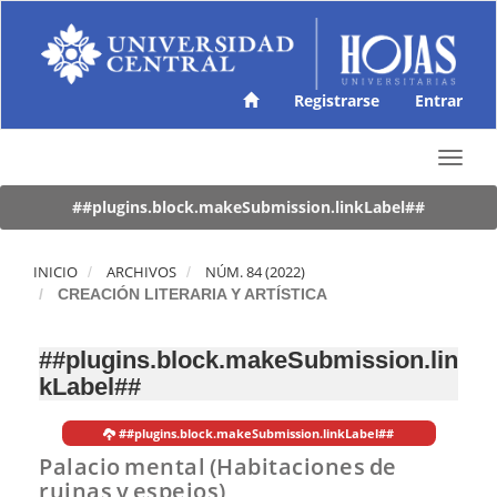
N
a
v
e
g
Registrarse
Entrar
a
c
T
i
o
ó
g
##plugins.block.makeSubmission.linkLabel##
n
g
p
l
r
e
INICIO
ARCHIVOS
NÚM. 84 (2022)
i
n
CREACIÓN LITERARIA Y ARTÍSTICA
n
a
c
v
i
##plugins.block.makeSubmission.lin
i
p
kLabel##
g
a
a
l
t
C
##plugins.block.makeSubmission.linkLabel##
i
o
Palacio mental (Habitaciones de
o
n
ruinas y espejos)
n