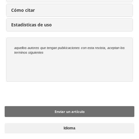
p
a
Cómo citar
l
d
Estadísticas de uso
e
l
a
aquellos autores que tengan pubkicaciones con esta revista, aceptan los
terminos siguientes
r
t
í
c
u
l
Enviar un artículo
o
Enviar un artículo
Idioma