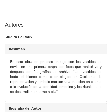
d
e
l
a
C
Autores
r
o
t
n
Judith Le Roux
í
t
c
e
Resumen
u
n
l
i
En esta obra en proceso trabajo con los vestidos de
o
d
novia: en una primera etapa con fotos que realicé yo y
o
después con fotografías de archivo. “Los vestidos de
boda, el blanco como color elegido en Occidente: la
p
representación y símbolo marcan una tradición en cuanto
r
a la evolución de la identidad femenina y los rituales que
i
se desarrollan en torno a ella".
n
c
i
Biografía del Autor