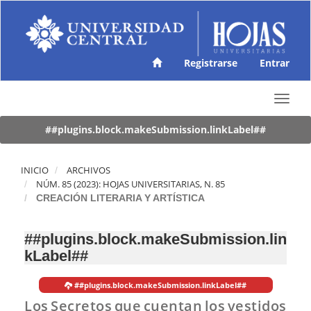
N
a
v
e
g
Registrarse
Entrar
a
c
T
i
o
ó
g
##plugins.block.makeSubmission.linkLabel##
n
g
p
l
r
e
INICIO
ARCHIVOS
i
n
NÚM. 85 (2023): HOJAS UNIVERSITARIAS, N. 85
n
a
CREACIÓN LITERARIA Y ARTÍSTICA
c
v
i
i
p
##plugins.block.makeSubmission.lin
g
a
kLabel##
a
l
t
C
i
o
##plugins.block.makeSubmission.linkLabel##
o
n
Los Secretos que cuentan los vestidos
n