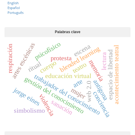
English
Español
Português
Palabras clave
psicofísico
artes escénicas
escena
respiración
blended learning
acontecimiento teatral
espacio de libertad
lectura
protesta
memoria
cuerpo
ritual
teatro
educación virtual
trabajador del conocimiento
gestión del conocimiento
arte
antígona
web 2.0
jorge eines
mujer
conciencia
violencia
sanación
simbolismo