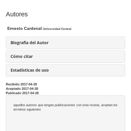
l
a
C
Autores
r
o
t
n
Ernesto Cardenal
Universidad Central
í
t
c
e
Biografía del Autor
u
n
l
i
Cómo citar
o
d
o
Estadísticas de uso
p
r
Recibido 2017-04-28
Aceptado 2017-04-28
i
Publicado 2017-04-28
n
c
aquellos autores que tengan pubkicaciones con esta revista, aceptan los
terminos siguientes
i
p
a