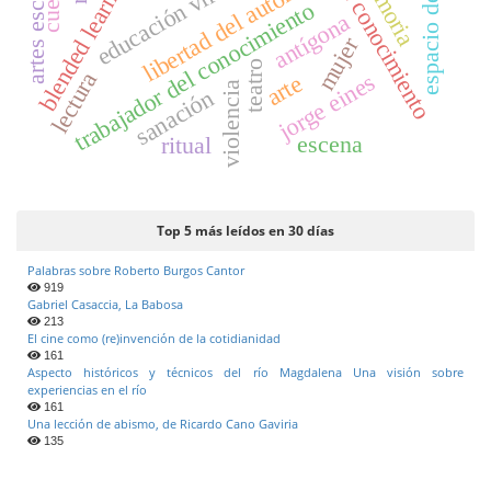
gestión del conocimiento
espacio de libertad
artes escénicas
blended learning
memoria
educación virtual
libertad del autor
trabajador del conocimiento
antígona
mujer
teatro
lectura
jorge eines
arte
violencia
sanación
escena
ritual
Top 5 más leídos en 30 días
Palabras sobre Roberto Burgos Cantor
919
Gabriel Casaccia, La Babosa
213
El cine como (re)invención de la cotidianidad
161
Aspecto históricos y técnicos del río Magdalena Una visión sobre
experiencias en el río
161
Una lección de abismo, de Ricardo Cano Gaviria
135