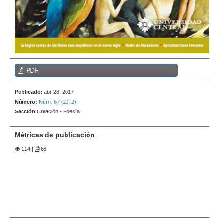
e
r
a
l
B
PDF
a
r
Publicado:
abr 28, 2017
r
Núm. 67 (2012)
Número:
a
Sección
Creación - Poesía
l
a
Métricas de publicación
t
114
|
66
e
r
a
l
d
e