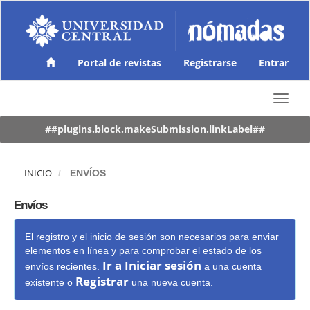
N
a
v
e
g
Portal de revistas
Registrarse
Entrar
a
c
T
i
o
ó
g
##plugins.block.makeSubmission.linkLabel##
n
g
p
l
r
e
i
INICIO
ENVÍOS
n
n
a
c
Envíos
v
i
i
p
El registro y el inicio de sesión son necesarios para enviar
g
a
elementos en línea y para comprobar el estado de los
a
l
Ir a Iniciar sesión
t
envíos recientes.
a una cuenta
C
Registrar
i
o
existente o
una nueva cuenta.
o
n
n