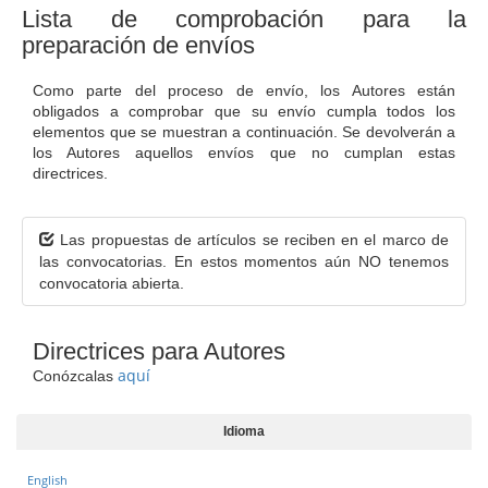
t
Lista de comprobación para la
e
preparación de envíos
n
i
d
Como parte del proceso de envío, los Autores están
o
obligados a comprobar que su envío cumpla todos los
p
elementos que se muestran a continuación. Se devolverán a
r
los Autores aquellos envíos que no cumplan estas
directrices.
i
n
c
i
Las propuestas de artículos se reciben en el marco de
p
las convocatorias. En estos momentos aún NO tenemos
a
convocatoria abierta.
l
B
Directrices para Autores
a
r
aquí
Conózcalas
r
a
Idioma
l
a
t
English