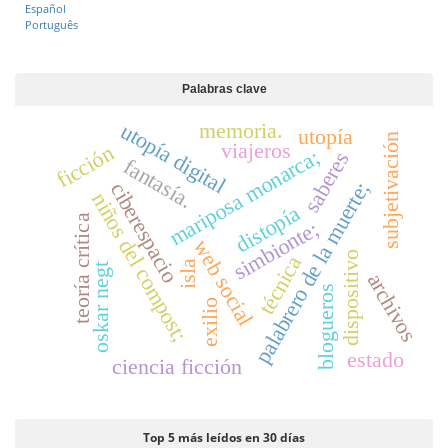
Español
e
Português
r
a
l
Palabras clave
utopía digital
memoria.
utopía
subjetivación
viajeros
ficción
mariposa monarca;
saberes
fantasía.
palabrero de la muerte;
ciberespacio
niños del compost;
distopía
teoría crítica
simbionte;
web social
dispositivo
técnica
isla
oskar negt
archivos
blogueros
exilio
estado
ciencia ficción
Top 5 más leídos en 30 días