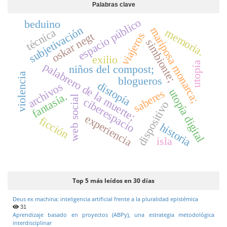
Palabras clave
espacio público
beduino
subjetivación
mariposa monarca;
técnica
memoria.
oskar negt
viajeros
simbionte;
exilio
utopía
palabrero de la muerte;
niños del compost;
violencia
blogueros
distopía
archivos
utopía digital
saberes
fantasía.
web social
ciberespacio
dispositivo
experiencia
ficción
historia
isla
Top 5 más leídos en 30 días
Deus ex machina: inteligencia artificial frente a la pluralidad epistémica
31
Aprendizaje basado en proyectos (ABPy), una estrategia metodológica
interdisciplinar