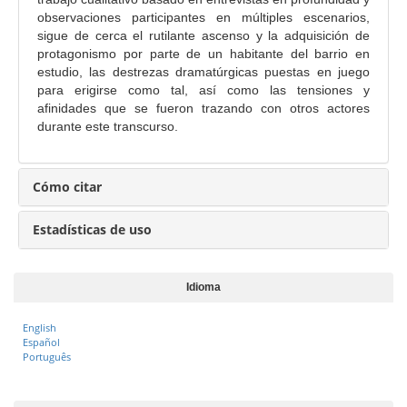
r
observaciones participantes en múltiples escenarios,
i
sigue de cerca el rutilante ascenso y la adquisición de
n
protagonismo por parte de un habitante del barrio en
c
estudio, las destrezas dramatúrgicas puestas en juego
i
para erigirse como tal, así como las tensiones y
afinidades que se fueron trazando con otros actores
p
durante este transcurso.
a
l
d
Cómo citar
e
l
Estadísticas de uso
a
r
t
Idioma
í
English
c
Español
u
Português
l
o