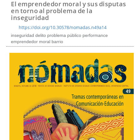
t
El emprendedor moral y sus disputas
e
en torno al problema de la
n
inseguridad
i
d
https://doi.org/10.30578/nomadas.n49a14
o
inseguridad delito problema público performance
p
emprendedor moral barrio
r
i
n
c
i
p
a
l
B
a
r
r
a
l
a
t