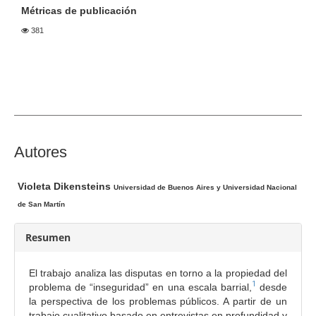
e
Métricas de publicación
r
381
a
l
d
e
l
a
r
C
Autores
t
o
í
n
c
Violeta Dikensteins
Universidad de Buenos Aires y Universidad Nacional
t
u
de San Martín
e
l
n
Resumen
o
i
d
El trabajo analiza las disputas en torno a la propiedad del
o
1
problema de “inseguridad” en una escala barrial,
desde
p
la perspectiva de los problemas públicos. A partir de un
trabajo cualitativo basado en entrevistas en profundidad y