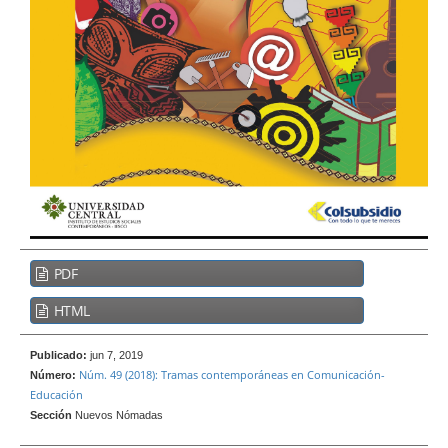
e
r
a
l
B
PDF
a
r
HTML
r
a
Publicado:
jun 7, 2019
Núm. 49 (2018): Tramas contemporáneas en Comunicación-
l
Número:
Educación
a
Sección
Nuevos Nómadas
t