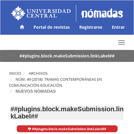
N
a
v
e
g
Portal de revistas
Registrarse
Entrar
a
c
T
i
o
ó
g
##plugins.block.makeSubmission.linkLabel##
n
g
p
l
r
e
INICIO
ARCHIVOS
i
n
NÚM. 49 (2018): TRAMAS CONTEMPORÁNEAS EN
n
a
COMUNICACIÓN-EDUCACIÓN
c
v
NUEVOS NÓMADAS
i
i
p
g
a
##plugins.block.makeSubmission.lin
a
l
kLabel##
t
C
i
o
o
n
##plugins.block.makeSubmission.linkLabel##
n