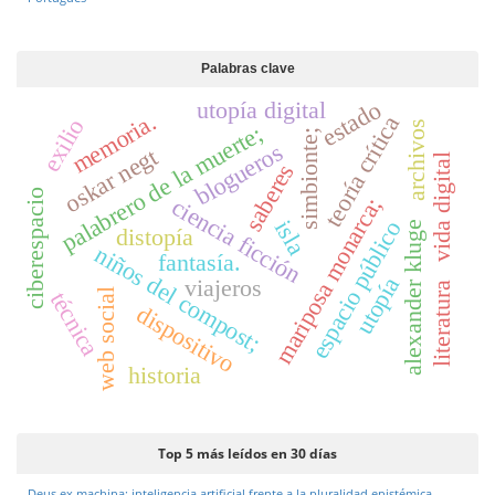
Palabras clave
estado
utopía digital
memoria.
teoría crítica
exilio
archivos
palabrero de la muerte;
simbionte;
blogueros
oskar negt
vida digital
saberes
ciberespacio
ciencia ficción
mariposa monarca;
isla
espacio público
alexander kluge
distopía
niños del compost;
fantasía.
utopía
viajeros
literatura
web social
técnica
dispositivo
historia
Top 5 más leídos en 30 días
Deus ex machina: inteligencia artificial frente a la pluralidad epistémica