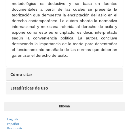
r
metodológico es deductivo y se basa en fuentes
i
documentales a partir de las cuales se presenta la
n
teorización que demuestra la encriptación del asilo en el
c
derecho contemporáneo. La autora aborda la normativa
internacional y mexicana referida al derecho de asilo y
i
expone cómo este es encriptado, es decir, interpretado
p
según la conveniencia política. La autora concluye
a
destacando la importancia de la teoría para desentrañar
l
el funcionamiento amañado de las normas que deberían
d
garantizar el derecho de asilo..
e
l
Cómo citar
a
r
Estadísticas de uso
t
í
c
Idioma
u
l
English
Español
o
Português