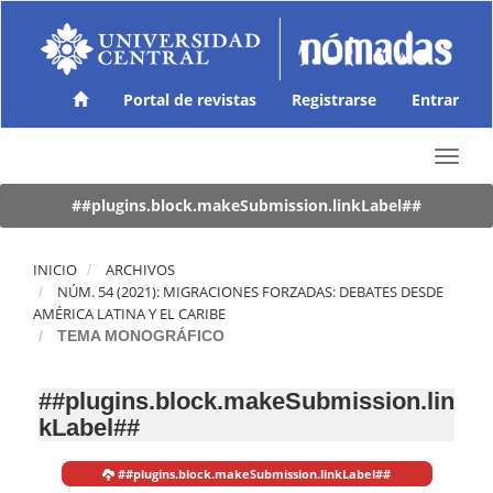
N
a
v
e
g
Portal de revistas
Registrarse
Entrar
a
c
T
i
o
ó
g
##plugins.block.makeSubmission.linkLabel##
n
g
p
l
r
e
INICIO
ARCHIVOS
i
n
NÚM. 54 (2021): MIGRACIONES FORZADAS: DEBATES DESDE
n
a
AMÉRICA LATINA Y EL CARIBE
c
v
TEMA MONOGRÁFICO
i
i
p
g
a
##plugins.block.makeSubmission.lin
a
l
kLabel##
t
C
i
o
o
n
##plugins.block.makeSubmission.linkLabel##
n