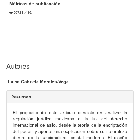
e
Métricas de publicación
r
3672
|
92
a
l
d
e
l
a
r
C
Autores
t
o
í
n
c
Luisa Gabriela Morales-Vega
t
u
e
Resumen
l
n
o
i
El propósito de este artículo consiste en analizar la
d
regulación jurídica mexicana a la luz del derecho
o
internacional de asilo, desde la teoría de la encriptación
del poder, y aportar una explicación sobre su naturaleza
p
dentro de la funcionalidad estatal moderna. El diseño