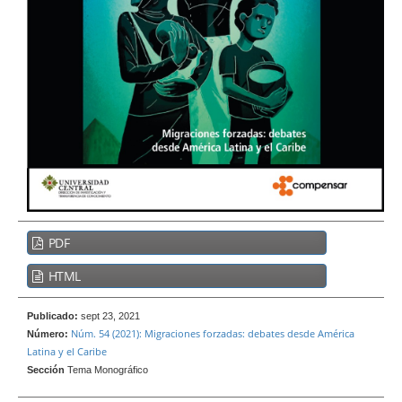
e
r
a
l
B
PDF
a
r
HTML
r
a
Publicado:
sept 23, 2021
Núm. 54 (2021): Migraciones forzadas: debates desde América
l
Número:
Latina y el Caribe
a
Sección
Tema Monográfico
t