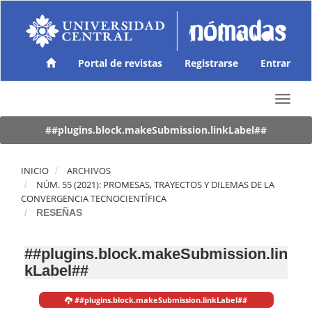
N
a
v
e
g
Portal de revistas
Registrarse
Entrar
a
c
T
i
o
ó
g
##plugins.block.makeSubmission.linkLabel##
n
g
p
l
r
e
INICIO
ARCHIVOS
i
n
NÚM. 55 (2021): PROMESAS, TRAYECTOS Y DILEMAS DE LA
n
a
CONVERGENCIA TECNOCIENTÍFICA
c
v
RESEÑAS
i
i
p
g
a
##plugins.block.makeSubmission.lin
a
l
kLabel##
t
C
i
o
o
n
##plugins.block.makeSubmission.linkLabel##
n