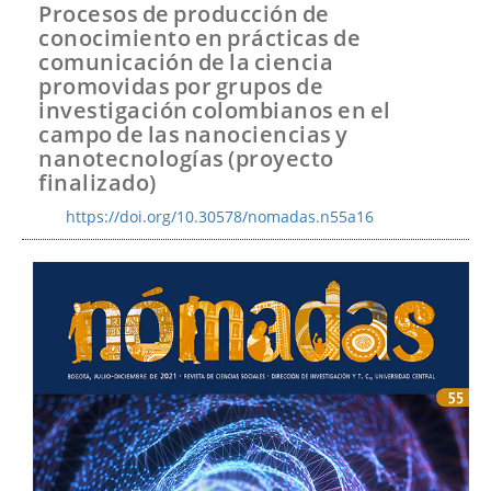
t
Procesos de producción de
e
conocimiento en prácticas de
n
comunicación de la ciencia
i
promovidas por grupos de
d
investigación colombianos en el
o
campo de las nanociencias y
p
nanotecnologías (proyecto
r
i
finalizado)
n
https://doi.org/10.30578/nomadas.n55a16
c
i
p
a
l
B
a
r
r
a
l
a
t