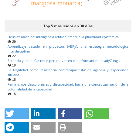
exilio
mariposa monarca;
u
l
o
Top 5 más leídos en 30 días
Deus ex machina: inteligencia artificial frente a la pluralidad epistémica
29
Aprendizaje basado en proyectos (ABPy), una estrategia metodológica
interdisciplinar
22
Ser todo y nada. Gestos especulativos en el performance de LadyZunga
19
La fragilidad como resistencia contracapacitista: de agencia y experiencia
situada
18
Feminismos descoloniales y discapacidad: hacia una conceptualización de la
colonialidad de la capacidad
15