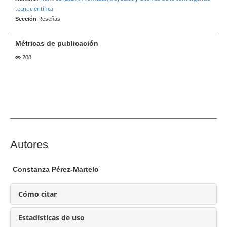
l
tecnocientífica
a
Sección
Reseñas
t
e
Métricas de publicación
r
208
a
l
d
e
l
a
r
C
Autores
t
o
í
n
c
Constanza Pérez-Martelo
t
u
e
Cómo citar
l
n
o
i
Estadísticas de uso