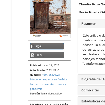
t
n
Claudia Rozo S
e
t
n
Rocío Rueda Ort
i
e
d
n
o
Resumen
i
p
d
r
Este artículo d
o
i
medio de una ap
n
B
p
década, la cua
PDF
c
a
r
de las autoras
i
r
i
se destacan l
HTML
p
paisajes tecno
r
n
a
“plataformizaci
a
c
l
Publicado:
mar 21, 2023
B
l
i
Actualizado:
2023-03-21
Núm. 56 (2022):
a
Número:
a
p
Biografía del 
Educación superior en América
r
t
a
Latina: deudas estructurales y
r
e
l
pandemia
a
Cómo citar
r
d
l
Sección
Tema Monográfico
a
a
e
Estadísticas d
t
Métricas de publicación