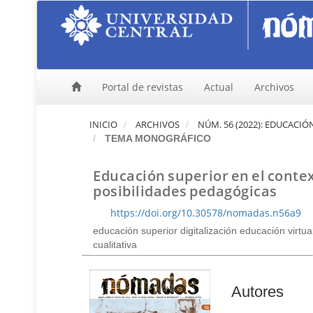
N
a
v
e
g
a
Portal de revistas
Actual
Archivos
c
i
ó
INICIO
ARCHIVOS
NÚM. 56 (2022): EDUCACI
n
TEMA MONOGRÁFICO
p
r
Educación superior en el context
i
n
posibilidades pedagógicas
c
https://doi.org/10.30578/nomadas.n56a9
i
p
educación superior digitalización educación virtu
a
cualitativa
l
C
o
C
Autores
n
o