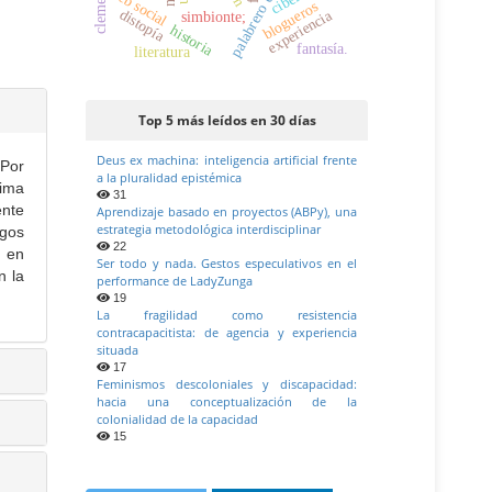
web social
blogueros
distopía
experiencia
simbionte;
historia
fantasía.
literatura
Top 5 más leídos en 30 días
Deus ex machina: inteligencia artificial frente
 Por
a la pluralidad epistémica
tima
31
ente
Aprendizaje basado en proyectos (ABPy), una
estrategia metodológica interdisciplinar
zgos
22
s en
Ser todo y nada. Gestos especulativos en el
n la
performance de LadyZunga
19
La fragilidad como resistencia
contracapacitista: de agencia y experiencia
situada
17
Feminismos descoloniales y discapacidad:
hacia una conceptualización de la
colonialidad de la capacidad
15