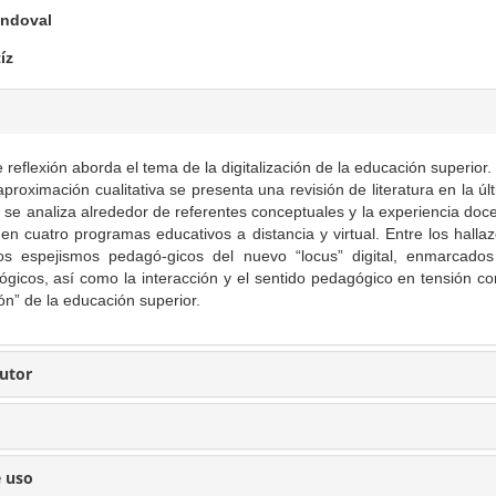
andoval
íz
e reflexión aborda el tema de la digitalización de la educación superior.
roximación cualitativa se presenta una revisión de literatura en la úl
l se analiza alrededor de referentes conceptuales y la experiencia doc
 en cuatro programas educativos a distancia y virtual. Entre los halla
os espejismos pedagó-gicos del nuevo “locus” digital, enmarcado
lógicos, así como la interacción y el sentido pedagógico en tensión co
ón” de la educación superior.
Autor
e uso