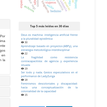
saberes
oskar negt
violencia
blogueros
viajeros
exilio
archivos
beduino
Top 5 más leídos en 30 días
Deus ex machina: inteligencia artificial frente
 Por
a la pluralidad epistémica
tima
30
ente
Aprendizaje basado en proyectos (ABPy), una
estrategia metodológica interdisciplinar
zgos
22
s en
La fragilidad como resistencia
n la
contracapacitista: de agencia y experiencia
situada
19
Ser todo y nada. Gestos especulativos en el
performance de LadyZunga
18
Feminismos descoloniales y discapacidad:
hacia una conceptualización de la
colonialidad de la capacidad
15