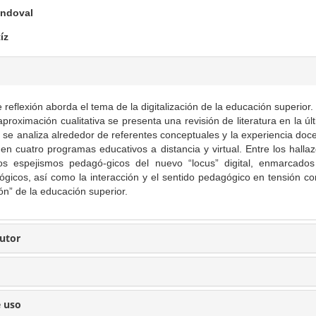
andoval
íz
e reflexión aborda el tema de la digitalización de la educación superior.
roximación cualitativa se presenta una revisión de literatura en la úl
l se analiza alrededor de referentes conceptuales y la experiencia doc
 en cuatro programas educativos a distancia y virtual. Entre los halla
os espejismos pedagó-gicos del nuevo “locus” digital, enmarcado
lógicos, así como la interacción y el sentido pedagógico en tensión co
ón” de la educación superior.
Autor
e uso