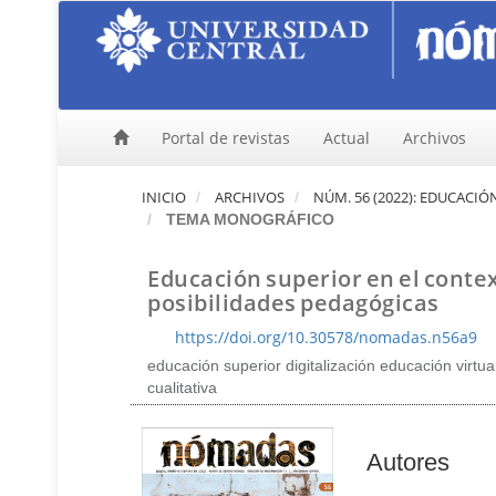
N
a
v
e
g
a
Portal de revistas
Actual
Archivos
c
i
ó
INICIO
ARCHIVOS
NÚM. 56 (2022): EDUCACI
n
TEMA MONOGRÁFICO
p
r
Educación superior en el context
i
n
posibilidades pedagógicas
c
https://doi.org/10.30578/nomadas.n56a9
i
p
educación superior digitalización educación virtu
a
cualitativa
l
C
o
C
Autores
n
o