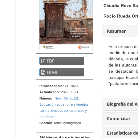
t
n
Claudia Rozo S
e
t
n
Rocío Rueda Ort
i
e
d
n
o
Resumen
i
p
d
r
Este artículo d
o
i
medio de una ap
n
B
p
década, la cua
PDF
c
a
r
de las autoras
i
r
i
se destacan l
HTML
p
paisajes tecno
r
n
a
“plataformizaci
a
c
l
Publicado:
mar 21, 2023
B
l
i
Actualizado:
2023-03-21
Núm. 56 (2022):
a
Número:
a
p
Biografía del 
Educación superior en América
r
t
a
Latina: deudas estructurales y
r
e
l
pandemia
a
Cómo citar
r
d
l
Sección
Tema Monográfico
a
a
e
Estadísticas d
t
Métricas de publicación