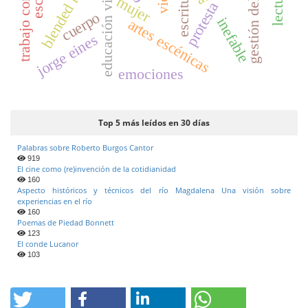
blended learning
trabajo corporal
educación virtual
lectura
escritura
mujer
protesta
cuerpo
inefable
artes escénicas
jorge eines
emociones
Top 5 más leídos en 30 días
Palabras sobre Roberto Burgos Cantor
919
El cine como (re)invención de la cotidianidad
160
Aspecto históricos y técnicos del río Magdalena Una visión sobre
experiencias en el río
160
Poemas de Piedad Bonnett
123
El conde Lucanor
103