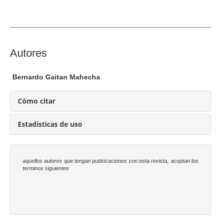
l
d
e
l
a
C
Autores
r
o
t
n
Bernardo Gaitan Mahecha
í
t
c
e
Cómo citar
u
n
l
i
Estadísticas de uso
o
d
o
p
aquellos autores que tengan pubkicaciones con esta revista, aceptan los
r
terminos siguientes
i
n
c
i