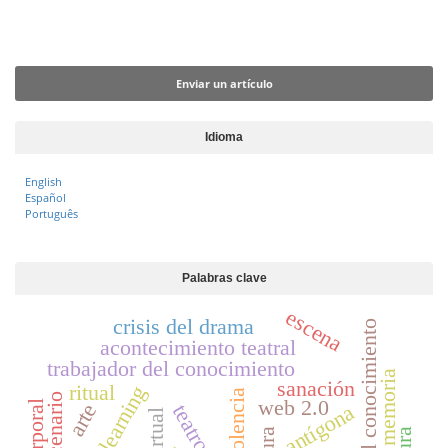
p
a
Enviar un artículo
l
Enviar un artículo
d
e
l
Idioma
a
r
English
Español
t
Português
í
c
u
Palabras clave
l
escena
crisis del drama
gestión del conocimiento
o
acontecimiento teatral
trabajador del conocimiento
memoria
sanación
ritual
violencia
escenario
web 2.0
arte
antígona
teatro