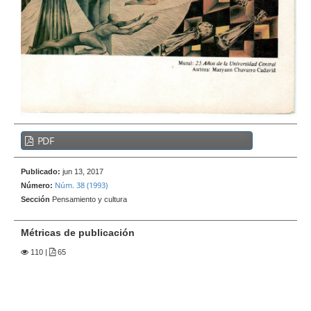
e
r
a
l
B
PDF
a
r
Publicado:
jun 13, 2017
r
Núm. 38 (1993)
Número:
a
Sección
Pensamiento y cultura
l
a
Métricas de publicación
t
110
|
65
e
r
a