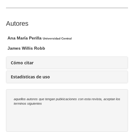
d
e
l
a
C
Autores
r
o
t
n
Ana María Perilla
Universidad Central
í
t
James Willis Robb
c
e
u
n
Cómo citar
l
i
o
d
Estadísticas de uso
o
p
r
aquellos autores que tengan pubkicaciones con esta revista, aceptan los
i
terminos siguientes
n
c
i
p