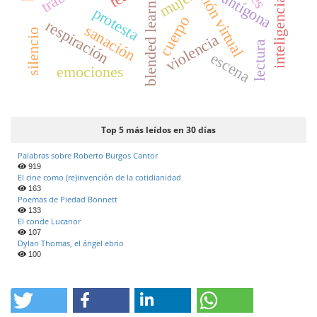
inteligencia corporal
educación virtual
blended learning
mujer
antígona
protesta
cuerpo
respiración
sanación
silencio
violencia
lectura
escena
emociones
Top 5 más leídos en 30 días
Palabras sobre Roberto Burgos Cantor
919
El cine como (re)invención de la cotidianidad
163
Poemas de Piedad Bonnett
133
El conde Lucanor
107
Dylan Thomas, el ángel ebrio
100