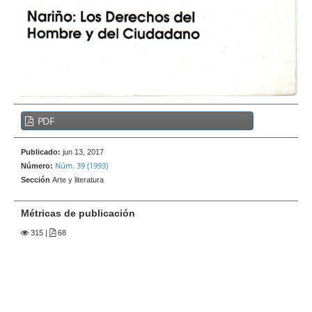
e
r
a
l
B
PDF
a
r
Publicado:
jun 13, 2017
r
Núm. 39 (1993)
Número:
a
Sección
Arte y literatura
l
a
Métricas de publicación
t
315
|
68
e
r
a
l