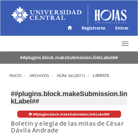
N
a
v
e
g
Registrarse
Entrar
a
c
T
i
o
ó
g
##plugins.block.makeSubmission.linkLabel##
n
g
p
l
r
e
INICIO
ARCHIVOS
NÚM. 64 (2011)
LIBROS
i
n
n
a
c
##plugins.block.makeSubmission.lin
v
i
kLabel##
i
p
g
a
a
l
##plugins.block.makeSubmission.linkLabel##
t
C
Boletín y elegía de las mitas de César
i
o
Dávila Andrade
o
n
n