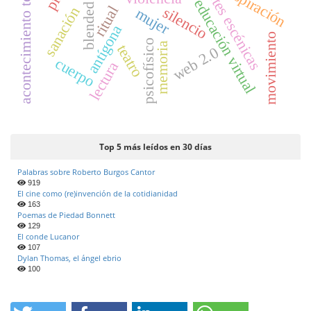
acontecimiento teatral
respiración
artes escénicas
educación virtual
ritual
silencio
sanación
mujer
antígona
movimiento
psicofísico
memoria
teatro
web 2.0
cuerpo
lectura
Top 5 más leídos en 30 días
Palabras sobre Roberto Burgos Cantor
919
El cine como (re)invención de la cotidianidad
163
Poemas de Piedad Bonnett
129
El conde Lucanor
107
Dylan Thomas, el ángel ebrio
100