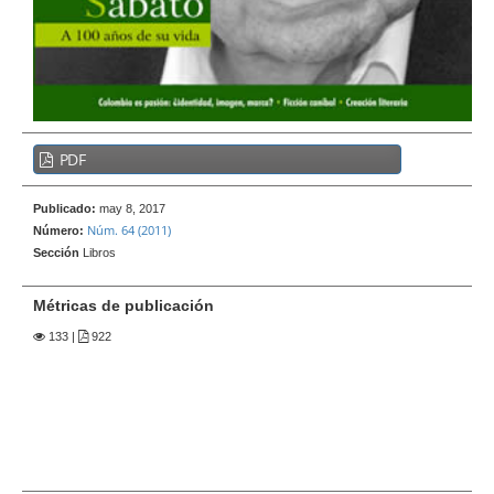
e
r
a
l
B
PDF
a
r
Publicado:
may 8, 2017
r
Núm. 64 (2011)
Número:
a
Sección
Libros
l
a
Métricas de publicación
t
133
|
922
e
r
a
l
d
e