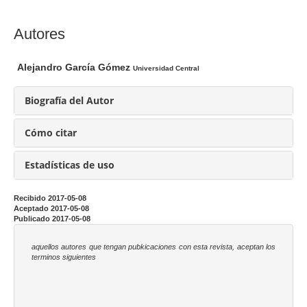
l
a
C
Autores
r
o
t
n
Alejandro García Gómez
Universidad Central
í
t
c
e
Biografía del Autor
u
n
l
i
Cómo citar
o
d
o
Estadísticas de uso
p
r
Recibido 2017-05-08
Aceptado 2017-05-08
i
Publicado 2017-05-08
n
c
aquellos autores que tengan pubkicaciones con esta revista, aceptan los
terminos siguientes
i
p
a