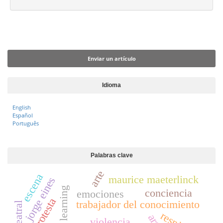
l
d
e
Enviar un artículo
l
a
Enviar un artículo
r
t
í
Idioma
c
English
u
Español
l
Português
o
Palabras clave
arte
escena
maurice maeterlinck
jorge eines
blended learning
conciencia
emociones
protesta
trabajador del conocimiento
violencia