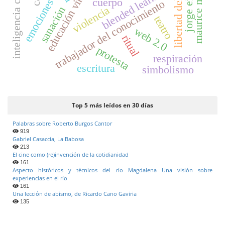
inteligencia corporal
libertad del autor
educación virtual
jorge eines
blended learning
cuerpo
emociones
trabajador del conocimiento
violencia
sanación
teatro
web 2.0
ritual
protesta
respiración
escritura
simbolismo
Top 5 más leídos en 30 días
Palabras sobre Roberto Burgos Cantor
919
Gabriel Casaccia, La Babosa
213
El cine como (re)invención de la cotidianidad
161
Aspecto históricos y técnicos del río Magdalena Una visión sobre
experiencias en el río
161
Una lección de abismo, de Ricardo Cano Gaviria
135