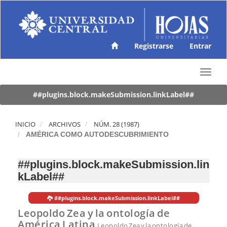
N
a
v
e
g
Registrarse
Entrar
a
c
T
i
o
ó
g
##plugins.block.makeSubmission.linkLabel##
n
g
p
l
r
e
INICIO
ARCHIVOS
NÚM. 28 (1987)
i
n
AMÉRICA COMO AUTODESCUBRIMIENTO
n
a
c
v
i
##plugins.block.makeSubmission.lin
i
p
kLabel##
g
a
a
l
t
C
##plugins.block.makeSubmission.linkLabel##
i
o
Leopoldo Zea y la ontología de
o
n
América Latina
Leopoldo Zea y la ontología de
n