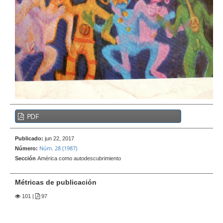
e
r
a
l
B
PDF
a
r
Publicado:
jun 22, 2017
r
Núm. 28 (1987)
Número:
a
Sección
América como autodescubrimiento
l
a
Métricas de publicación
t
101
|
97
e
r