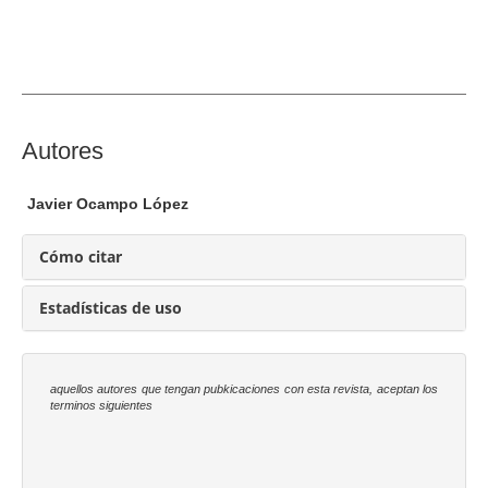
a
l
d
e
l
a
C
Autores
r
o
t
n
Javier Ocampo López
í
t
c
e
Cómo citar
u
n
l
i
Estadísticas de uso
o
d
o
p
aquellos autores que tengan pubkicaciones con esta revista, aceptan los
r
terminos siguientes
i
n