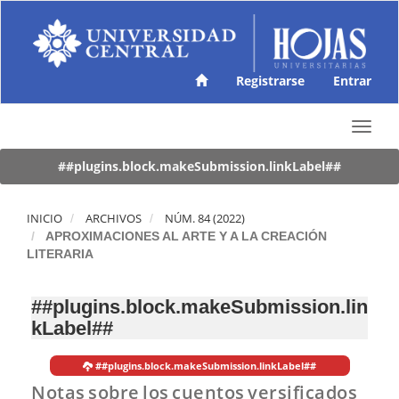
N
a
v
e
g
Registrarse
Entrar
a
c
T
i
o
ó
g
##plugins.block.makeSubmission.linkLabel##
n
g
p
l
r
e
INICIO
ARCHIVOS
NÚM. 84 (2022)
i
n
APROXIMACIONES AL ARTE Y A LA CREACIÓN
n
a
LITERARIA
c
v
i
i
p
##plugins.block.makeSubmission.lin
g
a
kLabel##
a
l
t
C
i
o
##plugins.block.makeSubmission.linkLabel##
o
n
Notas sobre los cuentos versificados
n