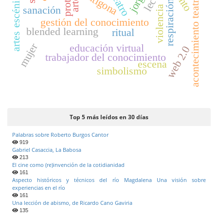
artes escénicas
antígona
teatro
acontecimiento teatral
arte
respiración
sanación
violencia
gestión del conocimiento
blended learning
ritual
mujer
educación virtual
web 2.0
trabajador del conocimiento
escena
simbolismo
Top 5 más leídos en 30 días
Palabras sobre Roberto Burgos Cantor
919
Gabriel Casaccia, La Babosa
213
El cine como (re)invención de la cotidianidad
161
Aspecto históricos y técnicos del río Magdalena Una visión sobre
experiencias en el río
161
Una lección de abismo, de Ricardo Cano Gaviria
135