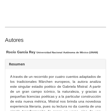
r
a
l
d
e
l
a
C
Autores
r
o
t
n
Rocío García Rey
Universidad Nacional Autónoma de México (UNAM)
í
t
c
e
Resumen
u
n
l
i
A través de un recorrido por cuatro cuentos adaptados de
o
d
los tradicionales Märchen europeos, la autora analiza
o
este singular estadio poético de Gabriela Mistral. A partir
de un gran campo icónico, la naturaleza, y gracias a
p
pequeñas licencias poéticas y a la particular construcción
r
de esta nueva métrica, Mistral nos brinda una novedosa
i
experiencia literaria, pues su lectura no da cuenta de una