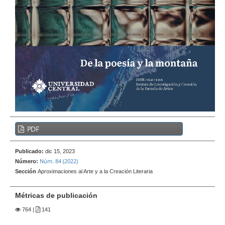
e
r
a
l
B
PDF
a
r
Publicado:
dic 15, 2023
r
Núm. 84 (2022)
Número:
a
Sección
Aproximaciones al Arte y a la Creación Literaria
l
a
Métricas de publicación
t
764
|
141
e