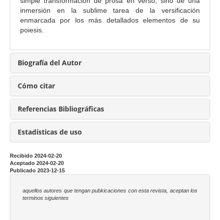
n
simple transformación de prosa en verso, sino de una
c
inmersión en la sublime tarea de la versificación
enmarcada por los más detallados elementos de su
i
poiesis.
p
a
l
Biografía del Autor
d
e
Cómo citar
l
a
Referencias Bibliográficas
r
t
Estadísticas de uso
í
c
Recibido 2024-02-20
u
Aceptado 2024-02-20
Publicado 2023-12-15
l
o
aquellos autores que tengan pubkicaciones con esta revista, aceptan los
terminos siguientes