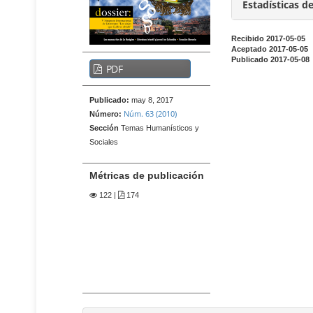
t
i
Estadísticas d
e
d
n
o
Recibido 2017-05-05
i
Aceptado 2017-05-05
p
d
B
Publicado 2017-05-08
PDF
r
o
a
p
i
r
r
Publicado:
may 8, 2017
n
r
i
Núm. 63 (2010)
Número:
c
a
n
Sección
Temas Humanísticos y
i
c
l
Sociales
p
i
a
p
a
t
Métricas de publicación
a
l
e
l
122
|
174
d
r
B
e
a
a
l
r
l
r
a
d
a
r
e
l
t
l
a
í
t
a