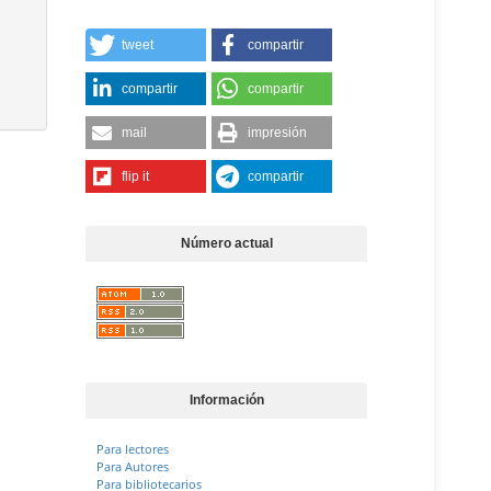
tweet
compartir
compartir
compartir
mail
impresión
flip it
compartir
Número actual
Información
Para lectores
Para Autores
Para bibliotecarios