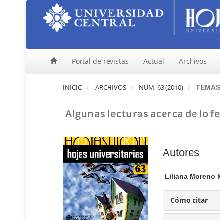
N
a
v
e
g
a
Portal de revistas
Actual
Archivos
c
i
ó
INICIO
ARCHIVOS
NÚM. 63 (2010)
TEMAS 
n
p
Algunas lecturas acerca de lo f
r
i
n
c
C
Autores
i
p
o
a
n
Liliana Moreno
l
t
C
e
Cómo citar
o
n
n