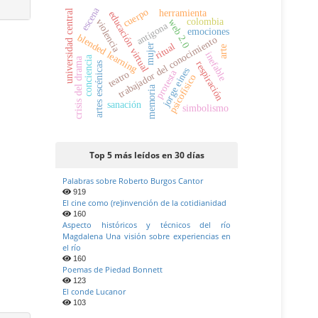
escena
cuerpo
herramienta
universidad central
educación virtual
colombia
violencia
web 2.0
antígona
emociones
blended learning
trabajador del conocimiento
ritual
mujer
arte
inefable
conciencia
crisis del drama
respiración
artes escénicas
jorge eines
protesta
teatro
psicofísico
memoria
sanación
simbolismo
Top 5 más leídos en 30 días
Palabras sobre Roberto Burgos Cantor
919
El cine como (re)invención de la cotidianidad
160
Aspecto históricos y técnicos del río
Magdalena Una visión sobre experiencias en
el río
160
Poemas de Piedad Bonnett
123
El conde Lucanor
103