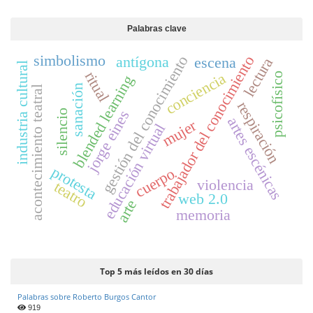
Palabras clave
simbolismo
gestión del conocimiento
antígona
trabajador del conocimiento
escena
lectura
industria cultural
ritual
conciencia
psicofísico
blended learning
sanación
acontecimiento teatral
respiración
jorge eines
silencio
artes escénicas
mujer
educación virtual
protesta
cuerpo
violencia
teatro
web 2.0
arte
memoria
Top 5 más leídos en 30 días
Palabras sobre Roberto Burgos Cantor
919