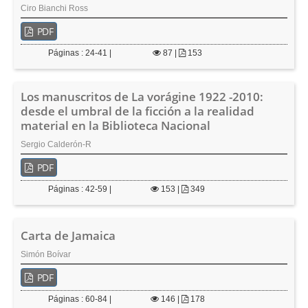
e
Ciro Bianchi Ross
r
PDF
a
l
Páginas : 24-41 |
87
|
153
Los manuscritos de La vorágine 1922 -2010:
desde el umbral de la ficción a la realidad
material en la Biblioteca Nacional
Sergio Calderón-R
PDF
Páginas : 42-59 |
153
|
349
Carta de Jamaica
Simón Boívar
PDF
Páginas : 60-84 |
146
|
178