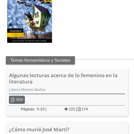
t
e
n
i
d
o
p
r
i
n
c
Temas Humanísticos y Sociales
i
p
Algunas lecturas acerca de lo femenino en la
a
literatura
l
B
Liliana Moreno Muñoz
a
PDF
r
r
Páginas : 5-23 |
122
|
174
a
l
a
¿Cómo murió José Martí?
t