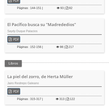
PDF
Páginas : 144-151 |
93
|
82
El Pacífico busca su "Madrededios"
Saydy Duque Palacios
PDF
Páginas : 152-156 |
98
|
217
Libros
La piel del zorro, de Herta Müller
Jairo Restrepo Galeano
PDF
Páginas : 315-317 |
313
|
122