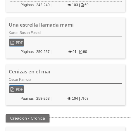
Páginas : 242-249 |
103
|
69
Una estrella llamada mami
Karen-Susan Fessel
PDF
Páginas : 250-257 |
91
|
90
Cenizas en el mar
Oscar Pantoja
PDF
Páginas : 258-263 |
104
|
68
Creación - Crónica