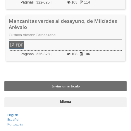
Páginas : 322-325 |
103
|
114
Manzanitas verdes al desayuno, de Milcíades
Arévalo
Gustavo Álvarez Gardeazabal
PDF
Páginas : 326-328 |
108
|
106
Enviar un artículo
Enviar un artículo
Idioma
English
Español
Português