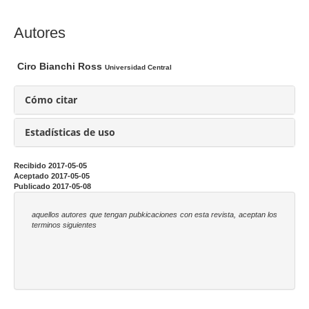
l
a
C
Autores
r
o
t
n
Ciro Bianchi Ross
Universidad Central
í
t
c
e
Cómo citar
u
n
l
i
Estadísticas de uso
o
d
o
Recibido 2017-05-05
Aceptado 2017-05-05
p
Publicado 2017-05-08
r
i
aquellos autores que tengan pubkicaciones con esta revista, aceptan los
terminos siguientes
n
c
i
p
a