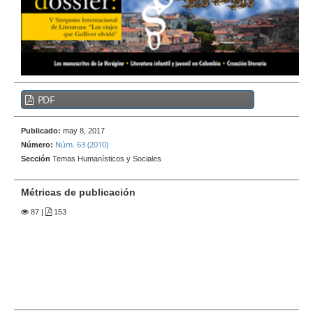
e
r
a
l
B
PDF
a
r
Publicado:
may 8, 2017
r
Núm. 63 (2010)
Número:
a
Sección
Temas Humanísticos y Sociales
l
a
Métricas de publicación
t
87
|
153
e
r
a
l
d
e