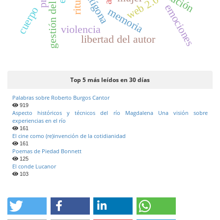
antígona
ritual
web 2.0
emociones
cuerpo
memoria
violencia
libertad del autor
Top 5 más leídos en 30 días
Palabras sobre Roberto Burgos Cantor
919
Aspecto históricos y técnicos del río Magdalena Una visión sobre
experiencias en el río
161
El cine como (re)invención de la cotidianidad
161
Poemas de Piedad Bonnett
125
El conde Lucanor
103