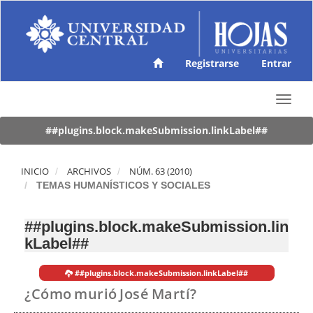
N
a
v
e
g
Registrarse
Entrar
a
c
T
i
o
ó
g
##plugins.block.makeSubmission.linkLabel##
n
g
p
l
r
e
INICIO
ARCHIVOS
NÚM. 63 (2010)
i
n
TEMAS HUMANÍSTICOS Y SOCIALES
n
a
c
v
i
##plugins.block.makeSubmission.lin
i
p
kLabel##
g
a
a
l
t
C
##plugins.block.makeSubmission.linkLabel##
i
o
¿Cómo murió José Martí?
o
n
n