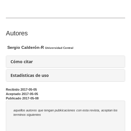
l
d
e
l
a
C
Autores
r
o
t
n
Sergio Calderón-R
Universidad Central
í
t
c
e
Cómo citar
u
n
l
i
Estadísticas de uso
o
d
o
Recibido 2017-05-05
Aceptado 2017-05-05
p
Publicado 2017-05-08
r
i
aquellos autores que tengan pubkicaciones con esta revista, aceptan los
terminos siguientes
n
c