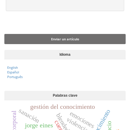
i
p
a
l
Enviar un artículo
d
e
Enviar un artículo
l
a
r
Idioma
t
English
í
Español
c
Português
u
l
Palabras clave
o
gestión del conocimiento
sanación
emociones
violencia
cuerpo
jorge eines