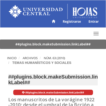
N
a
v
e
g
Registrarse
Entrar
a
c
T
i
o
ó
g
##plugins.block.makeSubmission.linkLabel##
n
g
p
l
r
e
INICIO
ARCHIVOS
NÚM. 63 (2010)
i
n
TEMAS HUMANÍSTICOS Y SOCIALES
n
a
c
v
i
##plugins.block.makeSubmission.lin
i
p
kLabel##
g
a
a
l
t
C
##plugins.block.makeSubmission.linkLabel##
i
o
Los manuscritos de La vorágine 1922
o
n
-2010: desde el umbral de la ficción a
n