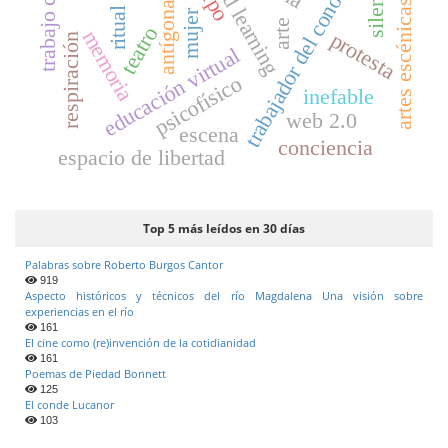
trabajador del conocimiento
trabajo corporal
blended learning
silencio
artes escénicas
antígona
ritual
mujer
arte
teatro
memoria
protesta
respiración
educación virtual
psicofísico
inefable
web 2.0
escena
conciencia
espacio de libertad
Top 5 más leídos en 30 días
Palabras sobre Roberto Burgos Cantor
919
Aspecto históricos y técnicos del río Magdalena Una visión sobre
experiencias en el río
161
El cine como (re)invención de la cotidianidad
161
Poemas de Piedad Bonnett
125
El conde Lucanor
103