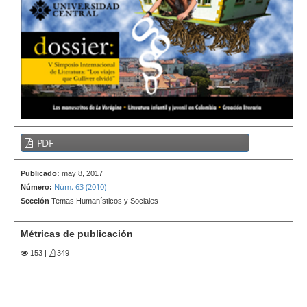
e
r
a
l
B
PDF
a
r
Publicado:
may 8, 2017
r
Núm. 63 (2010)
Número:
a
Sección
Temas Humanísticos y Sociales
l
a
Métricas de publicación
t
153
|
349
e
r
a