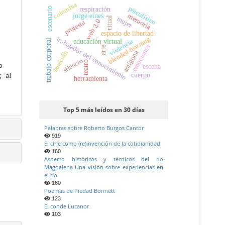
colombia
psicofísico
escenario
respiración
jorge eines
memoria
mujer
ritual
web 2.0
protesta
espacio de libertad
trabajador del conocimiento
blended learning
violencia
trabajo corporal
educación virtual
emociones
arte
antígona
sanación
silencio
teatro
o
escena
; al
cuerpo
herramienta
Top 5 más leídos en 30 días
Palabras sobre Roberto Burgos Cantor
919
El cine como (re)invención de la cotidianidad
160
Aspecto históricos y técnicos del río
Magdalena Una visión sobre experiencias en
el río
160
Poemas de Piedad Bonnett
123
El conde Lucanor
103