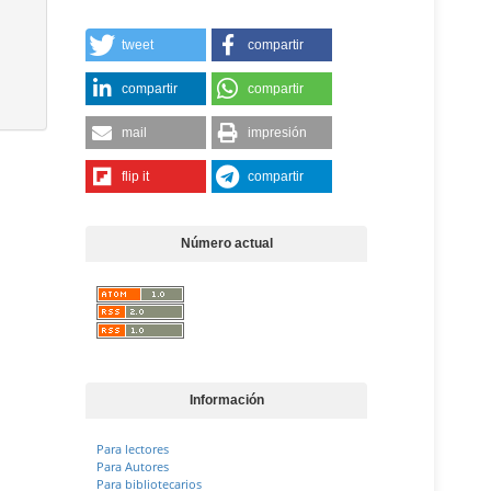
tweet
compartir
compartir
compartir
mail
impresión
flip it
compartir
Número actual
Información
Para lectores
Para Autores
Para bibliotecarios