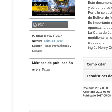
t
i
Este documento
e
d
y es donde se e
n
o
Por ello se sos
i
de Bolívar de 
p
d
B
Es importante d
PDF
r
o
a
opuesta, la do
p
i
r
La Carta de Ja
r
Publicado:
may 8, 2017
n
meridional a u
r
i
Núm. 63 (2010)
Número:
c
ciudadano
a
n
Sección
Temas Humanísticos y
inglés Henry Cu
i
c
l
Sociales
p
i
a
p
a
t
Métricas de publicación
Cómo citar
a
l
e
l
148
|
178
d
r
B
Estadísticas d
e
a
a
l
r
l
Recibido 2017-05-08
r
a
d
Aceptado 2017-05-08
a
Publicado 2017-05-08
r
e
l
t
l
a
í
t
a