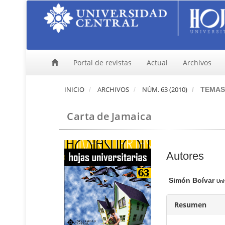
N
a
v
e
g
a
Portal de revistas
Actual
Archivos
c
i
ó
INICIO
ARCHIVOS
NÚM. 63 (2010)
TEMAS 
n
p
Carta de Jamaica
r
i
n
c
C
Autores
i
p
o
a
n
Simón Boívar
Uni
l
t
C
e
Resumen
o
n
n