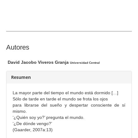
a
l
d
e
l
a
r
C
Autores
t
o
í
n
David Jacobo Viveros Granja
Universidad Central
c
t
u
e
Resumen
l
n
o
i
La mayor parte del tiempo el mundo está dormido […]
d
Sólo de tarde en tarde el mundo se frota los ojos
o
para librarse del sueño y despertar consciente de sí
mismo.
p
‘¿Quién soy yo?’ pregunta el mundo.
r
‘¿De dónde vengo?’
i
(Gaarder, 2007a:13)
n