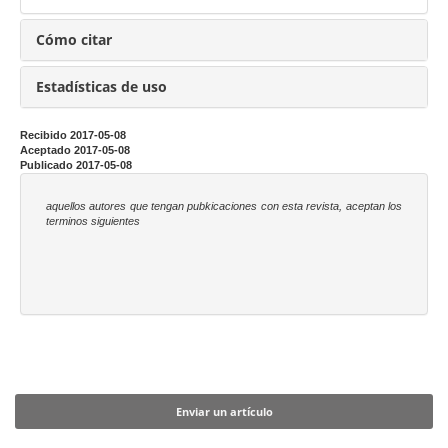
c
i
Cómo citar
p
a
Estadísticas de uso
l
d
Recibido 2017-05-08
Aceptado 2017-05-08
e
Publicado 2017-05-08
l
a
aquellos autores que tengan pubkicaciones con esta revista, aceptan los
terminos siguientes
r
t
í
c
u
l
Enviar un artículo
o
Enviar un artículo