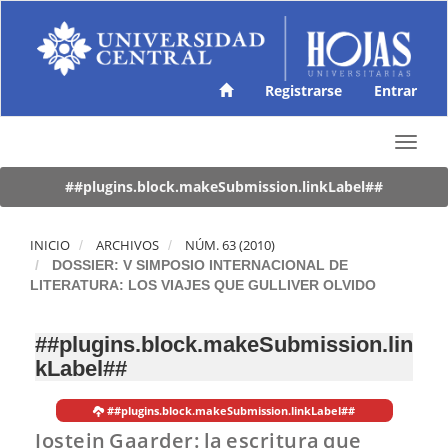
N
a
v
e
g
Registrarse
Entrar
a
c
T
i
o
ó
g
##plugins.block.makeSubmission.linkLabel##
n
g
p
l
r
e
INICIO
ARCHIVOS
NÚM. 63 (2010)
i
n
DOSSIER: V SIMPOSIO INTERNACIONAL DE
n
a
LITERATURA: LOS VIAJES QUE GULLIVER OLVIDO
c
v
i
i
p
##plugins.block.makeSubmission.lin
g
a
kLabel##
a
l
t
C
i
o
##plugins.block.makeSubmission.linkLabel##
o
n
Jostein Gaarder: la escritura que
n