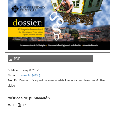
e
r
a
l
B
PDF
a
r
Publicado:
may 8, 2017
r
Núm. 63 (2010)
Número:
a
Sección
Dossier: V simposio internacional de Literatura: los viajes que Gulliver
l
olvido
a
t
Métricas de publicación
e
111
|
117
r