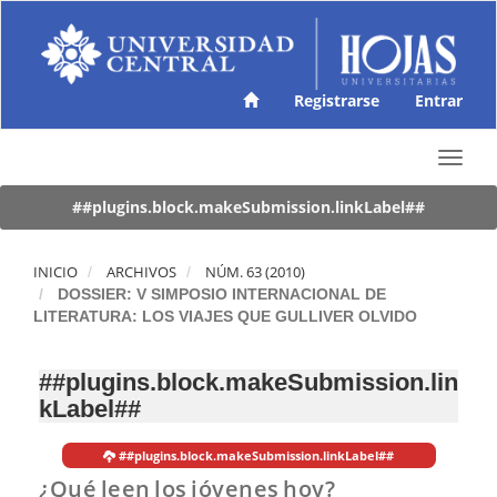
N
a
v
e
g
Registrarse
Entrar
a
c
T
i
o
ó
g
##plugins.block.makeSubmission.linkLabel##
n
g
p
l
r
e
INICIO
ARCHIVOS
NÚM. 63 (2010)
i
n
DOSSIER: V SIMPOSIO INTERNACIONAL DE
n
a
LITERATURA: LOS VIAJES QUE GULLIVER OLVIDO
c
v
i
i
p
##plugins.block.makeSubmission.lin
g
a
kLabel##
a
l
t
C
i
o
##plugins.block.makeSubmission.linkLabel##
o
n
¿Qué leen los jóvenes hoy?
n