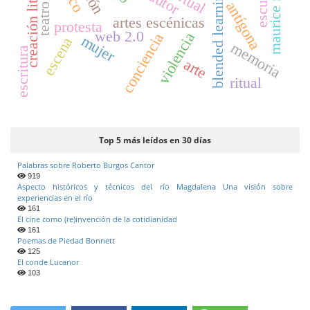
creación literaria
blended learning
antígona
teatro
artes escénicas
protesta
web 2.0
violencia
conciencia
mujer
escena
memoria
escritura
arte
ritual
Top 5 más leídos en 30 días
Palabras sobre Roberto Burgos Cantor
919
Aspecto históricos y técnicos del río Magdalena Una visión sobre
experiencias en el río
161
El cine como (re)invención de la cotidianidad
161
Poemas de Piedad Bonnett
125
El conde Lucanor
103