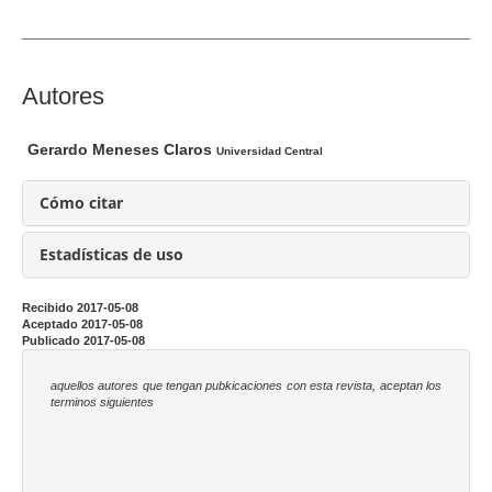
e
l
a
r
C
Autores
t
o
í
n
Gerardo Meneses Claros
Universidad Central
c
t
u
e
Cómo citar
l
n
o
i
Estadísticas de uso
d
o
Recibido 2017-05-08
Aceptado 2017-05-08
p
Publicado 2017-05-08
r
i
aquellos autores que tengan pubkicaciones con esta revista, aceptan los
terminos siguientes
n
c
i
p