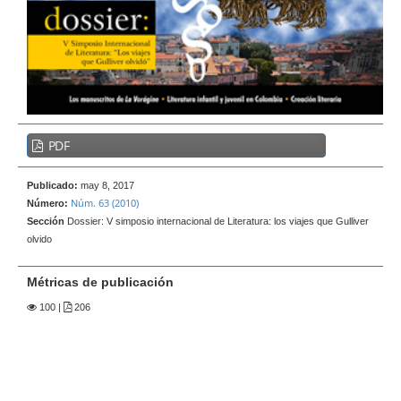
e
r
a
l
B
PDF
a
r
Publicado:
may 8, 2017
r
Núm. 63 (2010)
Número:
a
Sección
Dossier: V simposio internacional de Literatura: los viajes que Gulliver
l
olvido
a
t
Métricas de publicación
e
100
|
206
r
a
l
d