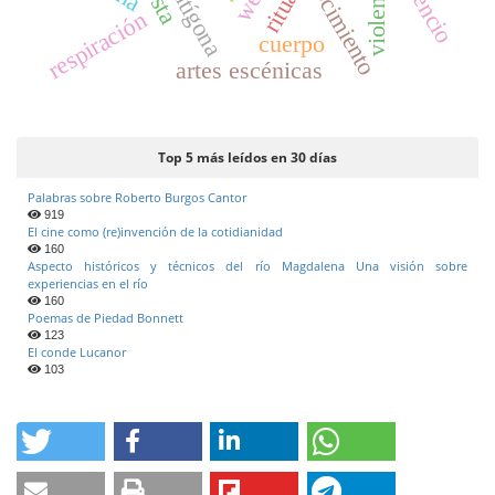
violencia
silencio
antígona
ritual
respiración
cuerpo
artes escénicas
Top 5 más leídos en 30 días
Palabras sobre Roberto Burgos Cantor
919
El cine como (re)invención de la cotidianidad
160
Aspecto históricos y técnicos del río Magdalena Una visión sobre
experiencias en el río
160
Poemas de Piedad Bonnett
123
El conde Lucanor
103