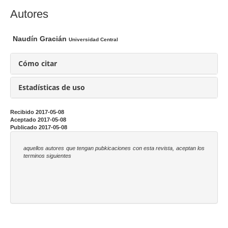
a
C
Autores
r
o
t
n
Naudín Gracián
Universidad Central
í
t
c
e
Cómo citar
u
n
l
i
Estadísticas de uso
o
d
o
Recibido 2017-05-08
Aceptado 2017-05-08
p
Publicado 2017-05-08
r
i
aquellos autores que tengan pubkicaciones con esta revista, aceptan los
terminos siguientes
n
c
i
p
a
l