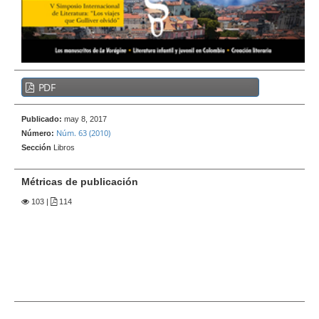
e
r
a
l
B
PDF
a
r
Publicado:
may 8, 2017
r
Núm. 63 (2010)
Número:
a
Sección
Libros
l
a
Métricas de publicación
t
103
|
114
e
r
a
l
d
e
l