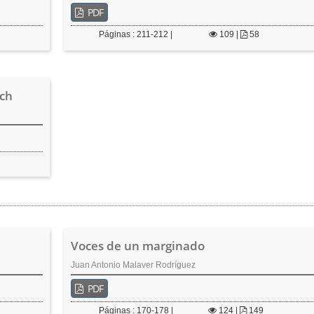
PDF
Páginas : 211-212 |
109
|
58
nch
Voces de un marginado
Juan Antonio Malaver Rodríguez
PDF
Páginas : 170-178 |
124
|
149