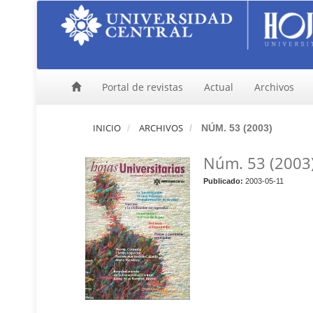
N
a
v
e
g
a
Portal de revistas
Actual
Archivos
c
i
ó
INICIO
ARCHIVOS
NÚM. 53 (2003)
n
p
Núm. 53 (2003
r
i
Publicado:
2003-05-11
n
c
i
p
a
l
C
o
n