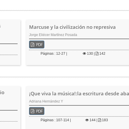
s
Marcuse y la civilización no represiva
Jorge Eliécer Martínez Posada
PDF
Páginas : 12-27 |
130
|
142
io
¡Que viva la música!:la escritura desde aba
Adriana Hernández Y
PDF
Páginas : 107-114 |
144
|
183