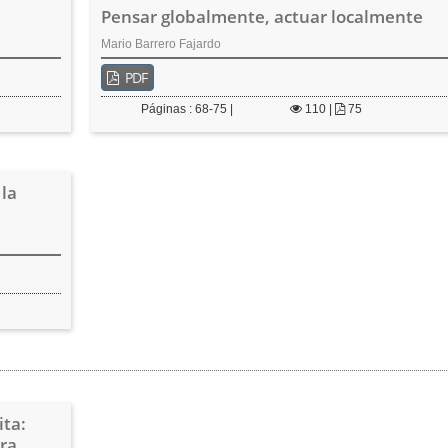
Pensar globalmente, actuar localmente
Mario Barrero Fajardo
PDF
Páginas : 68-75 |
110
|
75
 la
ita:
ra