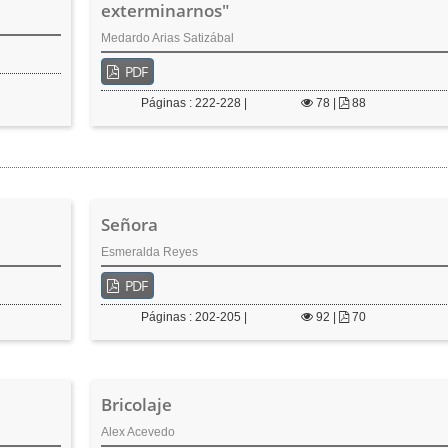
exterminarnos"
Medardo Arias Satizábal
PDF
Páginas : 222-228 |
78
|
88
Señora
Esmeralda Reyes
PDF
Páginas : 202-205 |
92
|
70
Bricolaje
Alex Acevedo