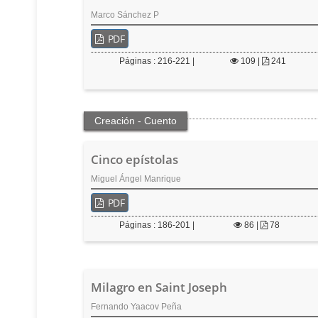
Marco Sánchez P
PDF
Páginas : 216-221 |
109
|
241
Creación - Cuento
Cinco epístolas
Miguel Ángel Manrique
PDF
Páginas : 186-201 |
86
|
78
Milagro en Saint Joseph
Fernando Yaacov Peña