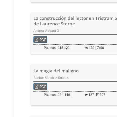
e
r
a
La construcción del lector en Tristram 
l
de Laurence Sterne
Andrea Vergara G
PDF
Páginas : 115-121 |
139
|
98
La magia del maligno
Benhur Sánchez Suárez
PDF
Páginas : 134-140 |
127
|
307