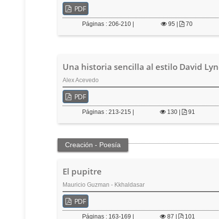
PDF
Páginas : 206-210 |
95
|
70
Una historia sencilla al estilo David Ly
Alex Acevedo
PDF
Páginas : 213-215 |
130
|
91
Creación - Poesía
El pupitre
Mauricio Guzman - Kkhaldasar
PDF
Páginas : 163-169 |
87
|
101