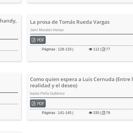
Shandy,
La prosa de Tomás Rueda Vargas
Jairo Morales Henao
PDF
Páginas : 128-133 |
112
|
77
Como quien espera a Luis Cernuda (Entre 
realidad y el deseo)
Isaías Peña Gutiérrez
PDF
Páginas : 141-145 |
335
|
79