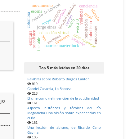
espacio de libertad
blended learning
movimiento
conciencia
candelaria
silencio
protesta
violencia
escena
ritual
colombia
cuerpo
mujer
teatro
web 2.0
respiración
simbolismo
jorge eines
emociones
psicofísico
escritura
educación virtual
artes escénicas
memoria
antígona
arte
sanación
inefable
maurice maeterlinck
Top 5 más leídos en 30 días
Palabras sobre Roberto Burgos Cantor
919
Gabriel Casaccia, La Babosa
213
El cine como (re)invención de la cotidianidad
jo
161
Aspecto históricos y técnicos del río
Magdalena Una visión sobre experiencias en
el río
161
Una lección de abismo, de Ricardo Cano
Gaviria
135