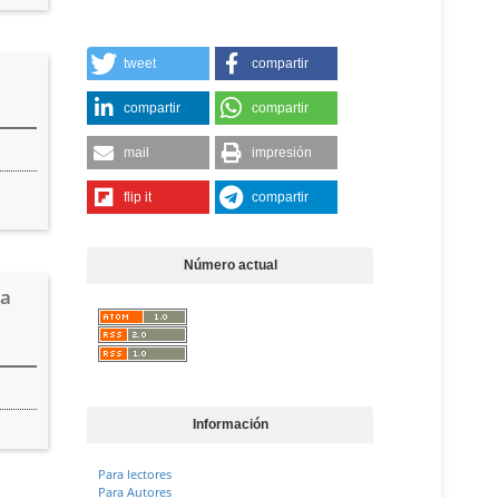
tweet
compartir
compartir
compartir
mail
impresión
flip it
compartir
Número actual
la
Información
Para lectores
Para Autores