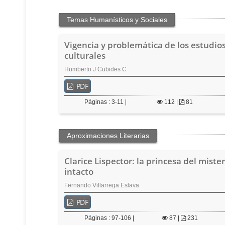
t
e
n
Temas Humanísticos y Sociales
i
d
Vigencia y problemática de los estudio
o
culturales
p
r
Humberto J Cubides C
i
PDF
n
c
Páginas : 3-11 |
112
|
81
i
p
a
Aproximaciones Literarias
l
B
Clarice Lispector: la princesa del mister
a
intacto
r
r
Fernando Villarrega Eslava
a
l
PDF
a
Páginas : 97-106 |
87
|
231
t