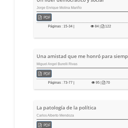
Jorge Enrique Molina Mariño
PDF
Páginas : 15-34 |
84
|
122
Una amistad que me honró para siemp
Miguel Angel Burelli Rivas
PDF
Páginas : 73-77 |
95
|
70
La patología de la política
Carlos Alberto Mendoza
PDF