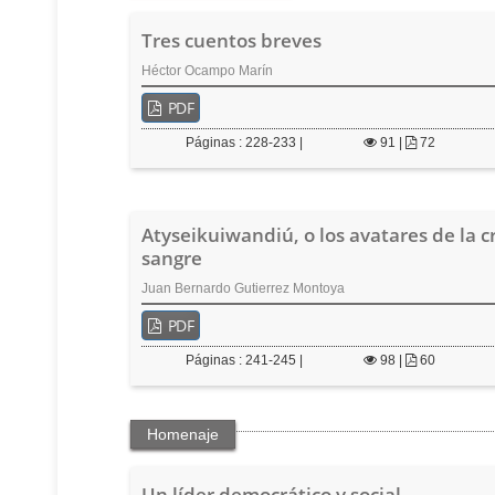
Tres cuentos breves
Héctor Ocampo Marín
PDF
Páginas : 228-233 |
91
|
72
Atyseikuiwandiú, o los avatares de la c
sangre
Juan Bernardo Gutierrez Montoya
PDF
Páginas : 241-245 |
98
|
60
Homenaje
Un líder democrático y social