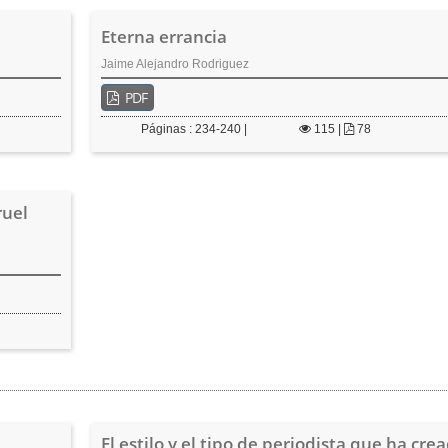
Eterna errancia
Jaime Alejandro Rodriguez
PDF
Páginas : 234-240 |
115
|
78
ruel
El estilo y el tipo de periodista que ha cre