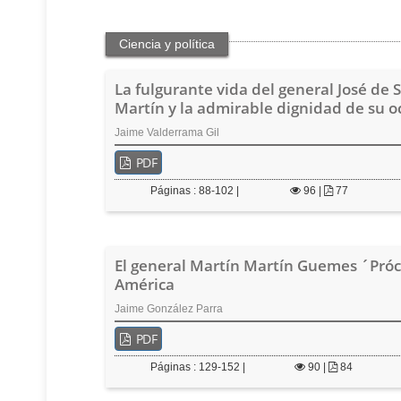
t
e
n
Ciencia y política
i
d
La fulgurante vida del general José de 
o
Martín y la admirable dignidad de su o
p
r
Jaime Valderrama Gil
i
n
PDF
c
Páginas : 88-102 |
96
|
77
i
p
a
l
El general Martín Martín Guemes ´Próc
B
América
a
r
Jaime González Parra
r
PDF
a
l
Páginas : 129-152 |
90
|
84
a
t