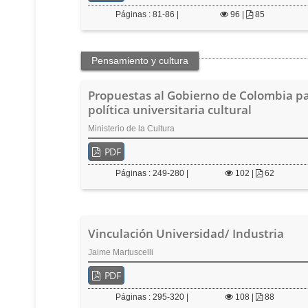
Páginas : 81-86 |
96
|
85
Pensamiento y cultura
Propuestas al Gobierno de Colombia p
política universitaria cultural
Ministerio de la Cultura
PDF
Páginas : 249-280 |
102
|
62
Vinculación Universidad/ Industria
Jaime Martuscelli
PDF
Páginas : 295-320 |
108
|
88