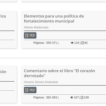
rica
Elementos para una política de
fortalecimiento municipal
Alberto Maldonado
PDF
Páginas : 350-371 |
116
|
82
Comentario sobre el libro "El corazón
ción
derrotado"
Horacio Gómez Aristizabal
PDF
Páginas : 382-383 |
107
|
100