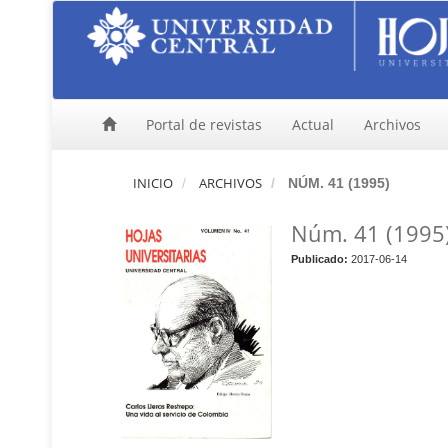
N
a
v
e
g
a
Portal de revistas
Actual
Archivos
c
i
ó
INICIO
ARCHIVOS
NÚM. 41 (1995)
n
p
Núm. 41 (1995
r
i
Publicado:
2017-06-14
n
c
i
p
a
l
C
o
n