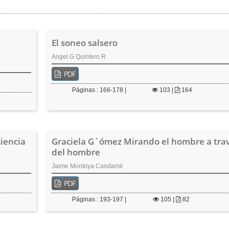
El soneo salsero
Angel G Quintero R
PDF
Páginas : 166-178 |
103
|
164
ciencia
Graciela G´ómez Mirando el hombre a tra
del hombre
Jaime Montoya Candamil
PDF
Páginas : 193-197 |
105
|
82