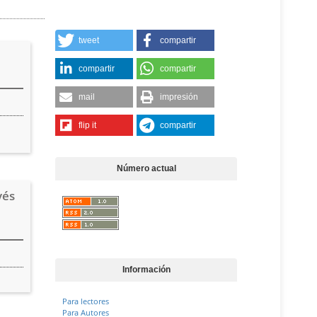
tweet
compartir
compartir
compartir
mail
impresión
flip it
compartir
Número actual
vés
Información
Para lectores
Para Autores