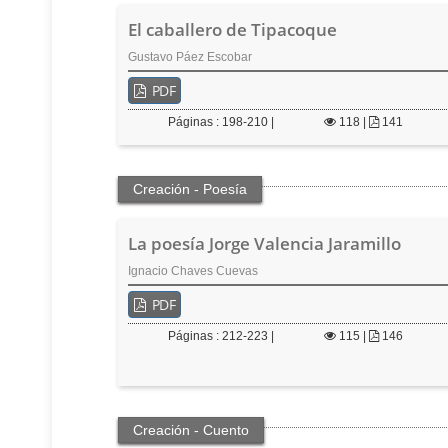
El caballero de Tipacoque
Gustavo Páez Escobar
PDF
Páginas : 198-210 |
118
|
141
Creación - Poesía
La poesía Jorge Valencia Jaramillo
Ignacio Chaves Cuevas
PDF
Páginas : 212-223 |
115
|
146
Creación - Cuento