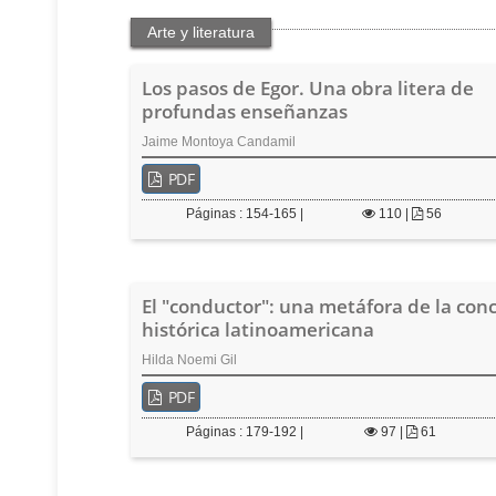
e
Arte y literatura
r
a
l
Los pasos de Egor. Una obra litera de
profundas enseñanzas
Jaime Montoya Candamil
PDF
Páginas : 154-165 |
110
|
56
El "conductor": una metáfora de la con
histórica latinoamericana
Hilda Noemi Gil
PDF
Páginas : 179-192 |
97
|
61