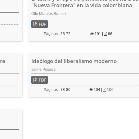
"Nueva Frontera" en la vida colombiana
Otto Morales Benitez
PDF
Páginas : 35-72 |
191
|
66
re
Ideólogo del liberalismo moderno
Jaime Posada
PDF
Páginas : 78-80 |
104
|
100