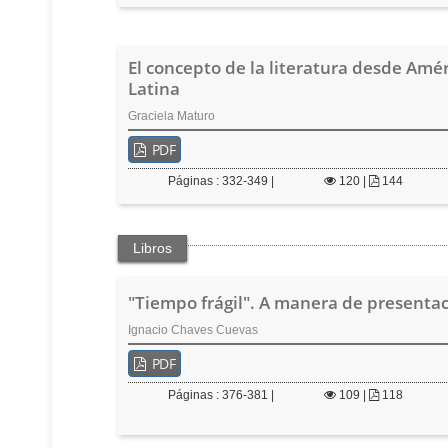
El concepto de la literatura desde Amé
Latina
Graciela Maturo
PDF
Páginas : 332-349 |
120
|
144
Libros
"Tiempo frágil". A manera de presenta
Ignacio Chaves Cuevas
PDF
Páginas : 376-381 |
109
|
118