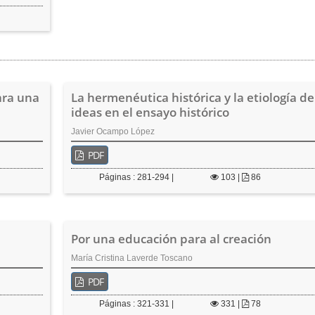
ara una
La hermenéutica histórica y la etiología de
ideas en el ensayo histórico
Javier Ocampo López
PDF
Páginas : 281-294 |
103
|
86
Por una educación para al creación
María Cristina Laverde Toscano
PDF
Páginas : 321-331 |
331
|
78