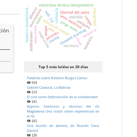
estructura técnica interpretativa
silencio
maurice maeterlinck
movimiento
psicofísico
violencia
web 2.0
libertad del autor
artes escénicas
cuerpo
teatro
inefable
educación virtual
antígona
jorge eines
emociones
arte
mujer
ción
blended learning
memoria
protesta
respiración
simbolismo
escena
sanación
ritual
escritura
Top 5 más leídos en 30 días
Palabras sobre Roberto Burgos Cantor
919
Gabriel Casaccia, La Babosa
213
El cine como (re)invención de la cotidianidad
161
Aspecto históricos y técnicos del río
Magdalena Una visión sobre experiencias en
el río
161
Una lección de abismo, de Ricardo Cano
Gaviria
135