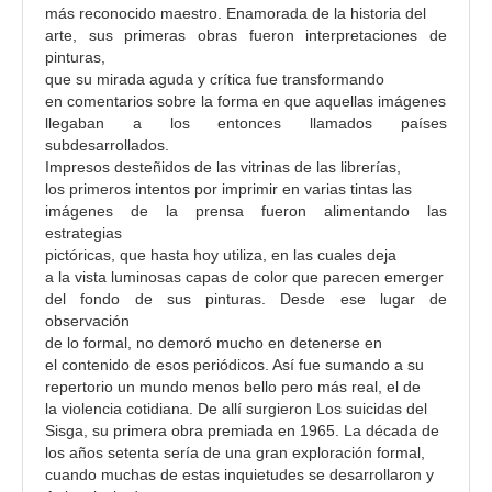
más reconocido maestro. Enamorada de la historia del
a
arte, sus primeras obras fueron interpretaciones de
l
pinturas,
d
que su mirada aguda y crítica fue transformando
e
en comentarios sobre la forma en que aquellas imágenes
llegaban a los entonces llamados países
l
subdesarrollados.
a
Impresos desteñidos de las vitrinas de las librerías,
r
los primeros intentos por imprimir en varias tintas las
t
imágenes de la prensa fueron alimentando las
í
estrategias
pictóricas, que hasta hoy utiliza, en las cuales deja
c
a la vista luminosas capas de color que parecen emerger
u
del fondo de sus pinturas. Desde ese lugar de
l
observación
o
de lo formal, no demoró mucho en detenerse en
el contenido de esos periódicos. Así fue sumando a su
repertorio un mundo menos bello pero más real, el de
la violencia cotidiana. De allí surgieron Los suicidas del
Sisga, su primera obra premiada en 1965. La década de
los años setenta sería de una gran exploración formal,
cuando muchas de estas inquietudes se desarrollaron y