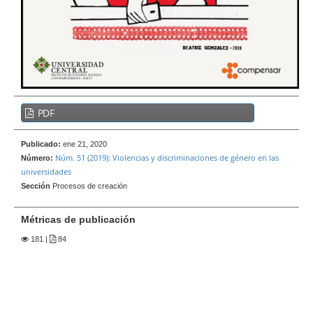
e
r
a
l
B
PDF
a
r
Publicado:
ene 21, 2020
r
Núm. 51 (2019): Violencias y discriminaciones de género en las
Número:
a
universidades
l
Sección
Procesos de creación
a
t
Métricas de publicación
e
181
|
84
r
a
l
d