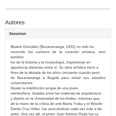
e
l
a
r
C
Autores
t
o
í
Resumen
n
c
t
u
e
Beatriz González (Bucaramanga, 1932) no sólo ha
l
recorrido los caminos de la creación artística, sino
n
también
o
i
los de la historia y la museología, trayectorias en
d
apariencia distantes entre sí. Su obra artística inició a
o
fines de la década de los años cincuenta cuando pasó
p
de Bucaramanga a Bogotá para iniciar sus estudios
universitarios.
r
Desde la indefinición propia de una joven
i
veinteañera, dudaba entre las materias de arquitectura
n
y diseño en la Universidad de los Andes, mientras que,
c
de la mano de la crítica de arte Marta Traba y el filósofo
i
Danilo Cruz Vélez, fue acercándose cada vez más a las
artes. Una vez allí, el pintor Juan Antonio Roda fue su
p