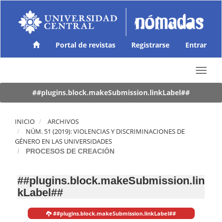
N
a
v
e
g
Portal de revistas
Registrarse
Entrar
a
c
T
i
o
ó
g
##plugins.block.makeSubmission.linkLabel##
n
g
p
l
r
e
INICIO
ARCHIVOS
i
n
NÚM. 51 (2019): VIOLENCIAS Y DISCRIMINACIONES DE
n
a
GÉNERO EN LAS UNIVERSIDADES
c
v
PROCESOS DE CREACIÓN
i
i
p
g
a
##plugins.block.makeSubmission.lin
a
l
kLabel##
t
C
i
o
o
n
##plugins.block.makeSubmission.linkLabel##
n