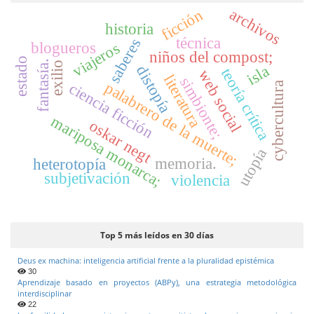
archivos
ficción
a
historia
l
técnica
saberes
viajeros
blogueros
d
niños del compost;
estado
e
fantasía.
exilio
isla
distopía
teoría crítica
web social
literatura
l
simbionte;
palabrero de la muerte;
cybercultura
ciencia ficción
a
r
mariposa monarca;
oskar negt
t
í
utopía
memoria.
heterotopía
c
subjetivación
violencia
u
l
o
Top 5 más leídos en 30 días
Deus ex machina: inteligencia artificial frente a la pluralidad epistémica
30
Aprendizaje basado en proyectos (ABPy), una estrategia metodológica
interdisciplinar
22