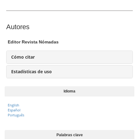
e
l
a
r
C
Autores
t
o
í
n
Editor Revista Nómadas
c
t
u
e
Cómo citar
l
n
o
i
Estadísticas de uso
d
o
Idioma
p
r
English
i
Español
n
Português
c
i
Palabras clave
p