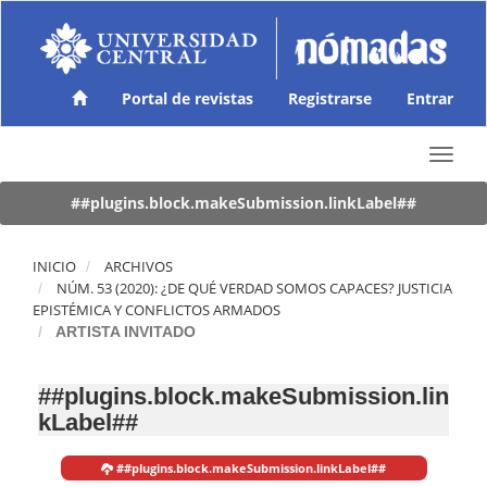
N
a
v
e
g
Portal de revistas
Registrarse
Entrar
a
c
T
i
o
ó
g
##plugins.block.makeSubmission.linkLabel##
n
g
p
l
r
e
INICIO
ARCHIVOS
i
n
NÚM. 53 (2020): ¿DE QUÉ VERDAD SOMOS CAPACES? JUSTICIA
n
a
EPISTÉMICA Y CONFLICTOS ARMADOS
c
v
ARTISTA INVITADO
i
i
p
g
a
##plugins.block.makeSubmission.lin
a
l
kLabel##
t
C
i
o
o
n
##plugins.block.makeSubmission.linkLabel##
n