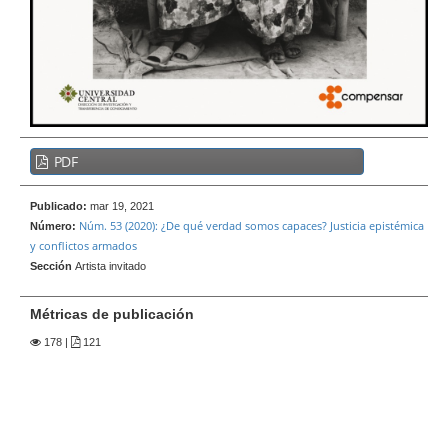
e
r
a
l
B
PDF
a
r
Publicado:
mar 19, 2021
r
Núm. 53 (2020): ¿De qué verdad somos capaces? Justicia epistémica
Número:
a
y conflictos armados
l
Sección
Artista invitado
a
t
Métricas de publicación
e
178
|
121
r
a
l
d