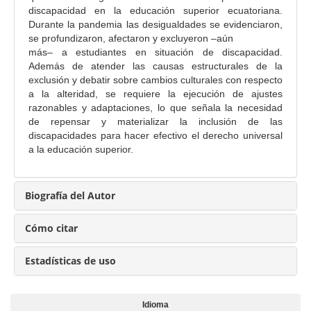
p
discapacidad en la educación superior ecuatoriana.
r
Durante la pandemia las desigualdades se evidenciaron,
i
se profundizaron, afectaron y excluyeron –aún
n
más– a estudiantes en situación de discapacidad.
c
Además de atender las causas estructurales de la
exclusión y debatir sobre cambios culturales con respecto
i
a la alteridad, se requiere la ejecución de ajustes
p
razonables y adaptaciones, lo que señala la necesidad
a
de repensar y materializar la inclusión de las
l
discapacidades para hacer efectivo el derecho universal
d
a la educación superior.
e
l
Biografía del Autor
a
r
Cómo citar
t
í
Estadísticas de uso
c
u
l
Idioma