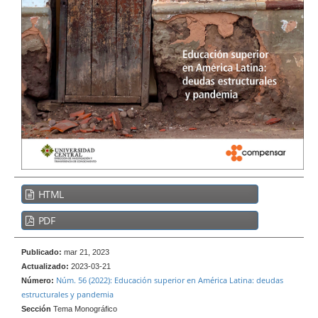
e
r
a
l
B
HTML
a
r
PDF
r
a
Publicado:
mar 21, 2023
l
Actualizado:
2023-03-21
Núm. 56 (2022): Educación superior en América Latina: deudas
Número:
a
estructurales y pandemia
t
Sección
Tema Monográfico