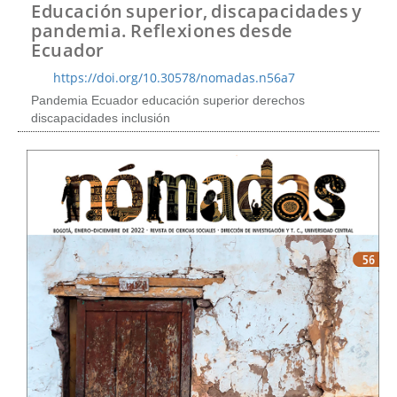
t
Educación superior, discapacidades y
e
pandemia. Reflexiones desde
n
Ecuador
i
d
https://doi.org/10.30578/nomadas.n56a7
o
Pandemia Ecuador educación superior derechos
p
discapacidades inclusión
r
i
n
c
i
p
a
l
B
a
r
r
a
l
a
t