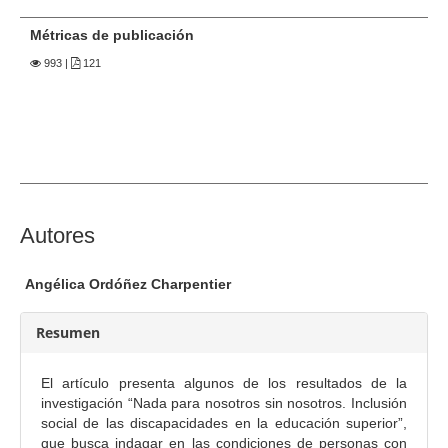
e
r
Métricas de publicación
a
993
|
121
l
d
e
l
a
r
t
C
Autores
í
o
c
n
Angélica Ordóñez Charpentier
u
t
l
e
Resumen
o
n
i
El artículo presenta algunos de los resultados de la
d
investigación “Nada para nosotros sin nosotros. Inclusión
o
social de las discapacidades en la educación superior”,
que busca indagar en las condiciones de personas con