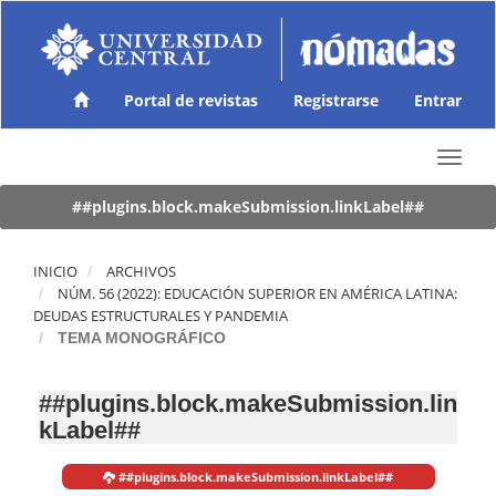
N
a
v
e
g
Portal de revistas
Registrarse
Entrar
a
c
T
i
o
ó
g
##plugins.block.makeSubmission.linkLabel##
n
g
p
l
r
e
INICIO
ARCHIVOS
i
n
NÚM. 56 (2022): EDUCACIÓN SUPERIOR EN AMÉRICA LATINA:
n
a
DEUDAS ESTRUCTURALES Y PANDEMIA
c
v
TEMA MONOGRÁFICO
i
i
p
g
a
##plugins.block.makeSubmission.lin
a
l
kLabel##
t
C
i
o
o
n
##plugins.block.makeSubmission.linkLabel##
n