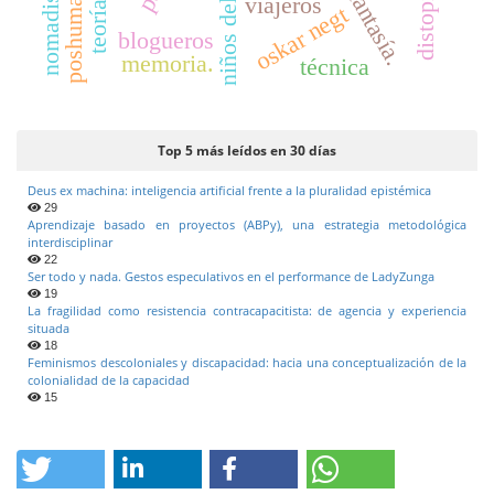
poshumanismo
nomadismo
distopía
fantasía.
viajeros
oskar negt
blogueros
memoria.
técnica
Top 5 más leídos en 30 días
Deus ex machina: inteligencia artificial frente a la pluralidad epistémica
29
Aprendizaje basado en proyectos (ABPy), una estrategia metodológica
interdisciplinar
22
Ser todo y nada. Gestos especulativos en el performance de LadyZunga
19
La fragilidad como resistencia contracapacitista: de agencia y experiencia
situada
18
Feminismos descoloniales y discapacidad: hacia una conceptualización de la
colonialidad de la capacidad
15