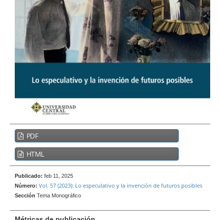
e
r
a
l
B
PDF
a
r
HTML
r
a
Publicado:
feb 11, 2025
Vol. 57 (2023): Lo especulativo y la invención de futuros posibles
l
Número:
Sección
Tema Monográfico
a
t
Métricas de publicación