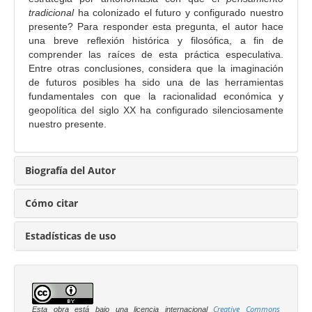
i
tradicional
ha colonizado el futuro y configurado nuestro
n
presente? Para responder esta pregunta, el autor hace
c
una breve reflexión histórica y filosófica, a fin de
comprender las raíces de esta práctica especulativa.
i
Entre otras conclusiones, considera que la imaginación
p
de futuros posibles ha sido una de las herramientas
a
fundamentales con que la racionalidad económica y
l
geopolítica del siglo XX ha configurado silenciosamente
d
nuestro presente.
e
l
Biografía del Autor
a
r
Cómo citar
t
í
Estadísticas de uso
c
u
l
o
Creative Commons
Esta obra está bajo una licencia internacional