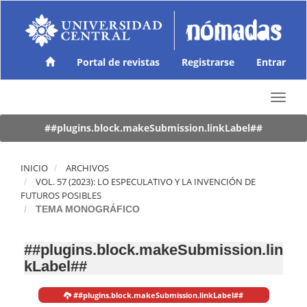
N
a
v
e
g
Portal de revistas
Registrarse
Entrar
a
c
T
i
o
ó
g
##plugins.block.makeSubmission.linkLabel##
n
g
p
l
r
e
INICIO
ARCHIVOS
i
n
VOL. 57 (2023): LO ESPECULATIVO Y LA INVENCIÓN DE
n
a
FUTUROS POSIBLES
c
v
TEMA MONOGRÁFICO
i
i
p
g
a
##plugins.block.makeSubmission.lin
a
l
kLabel##
t
C
i
o
o
n
##plugins.block.makeSubmission.linkLabel##
n