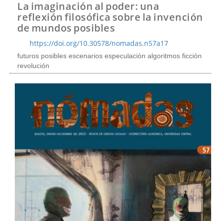
t
La imaginación al poder: una
e
reflexión filosófica sobre la invención
n
de mundos posibles
i
d
https://doi.org/10.30578/nomadas.n57a17
o
futuros posibles escenarios especulación algoritmos ficción
p
revolución
r
i
n
c
i
p
a
l
B
a
r
r
a
l
a
t