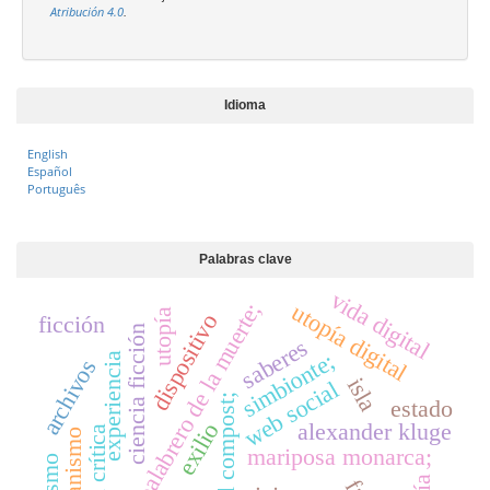
Atribución 4.0
.
Idioma
English
Español
Português
Palabras clave
vida digital
palabrero de la muerte;
utopía digital
utopía
dispositivo
ficción
ciencia ficción
saberes
simbionte;
experiencia
archivos
isla
web social
niños del compost;
estado
alexander kluge
exilio
teoría crítica
mariposa monarca;