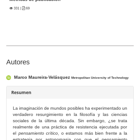
e
r
331
|
69
a
l
d
e
l
a
C
Autores
r
o
t
n
í
Marco Maureira-Velásquez
Metropolitan University of Technology
t
c
e
u
Resumen
n
l
i
o
La imaginación de mundos posibles ha experimentado un
d
verdadero resurgimiento en la filosofía y las ciencias
o
sociales de la última década. Sin embargo, ¿se trata
realmente de una práctica de resistencia ejecutada por
p
el
pensamiento crítico
, o estamos más bien frente a la
r
estrategia por antonomasia con que el
pensamiento