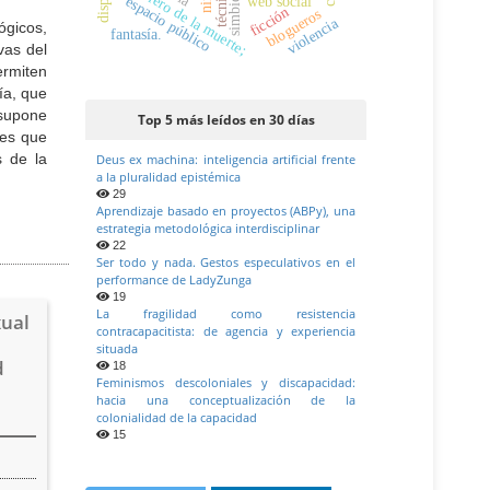
simbionte;
palabrero de la muerte;
técnica
espacio público
web social
ficción
blogueros
violencia
ógicos,
fantasía.
vas del
ermiten
ía, que
 supone
Top 5 más leídos en 30 días
les que
s de la
Deus ex machina: inteligencia artificial frente
a la pluralidad epistémica
29
Aprendizaje basado en proyectos (ABPy), una
estrategia metodológica interdisciplinar
22
Ser todo y nada. Gestos especulativos en el
performance de LadyZunga
19
La fragilidad como resistencia
xual
contracapacitista: de agencia y experiencia
situada
d
18
Feminismos descoloniales y discapacidad:
hacia una conceptualización de la
colonialidad de la capacidad
15