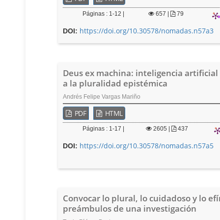
Páginas : 1-12 |
657
|
79
https://doi.org/10.30578/nomadas.n57a3
DOI:
Deus ex machina: inteligencia artificial
a la pluralidad epistémica
Andrés Felipe Vargas Mariño
PDF
HTML
Páginas : 1-17 |
2605
|
437
https://doi.org/10.30578/nomadas.n57a5
DOI:
Convocar lo plural, lo cuidadoso y lo ef
preámbulos de una investigación