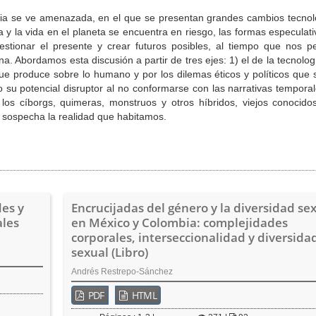
acia se ve amenazada, en el que se presentan grandes cambios tecnol
ca y la vida en el planeta se encuentra en riesgo, las formas especulati
stionar el presente y crear futuros posibles, al tiempo que nos p
. Abordamos esta discusión a partir de tres ejes: 1) el de la tecnolog
ue produce sobre lo humano y por los dilemas éticos y políticos que
 su potencial disruptor al no conformarse con las narrativas tempora
 los cíborgs, quimeras, monstruos y otros híbridos, viejos conocido
o sospecha la realidad que habitamos.
es y
Encrucijadas del género y la diversidad se
ales
en México y Colombia: complejidades
corporales, interseccionalidad y diversida
sexual (Libro)
Andrés Restrepo-Sánchez
PDF
HTML