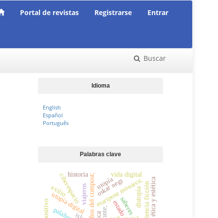
Portal de revistas
Registrarse
Entrar
Buscar
Idioma
English
Español
Português
Palabras clave
historia
vida digital
ciberespacio
niños del compost;
utopía
mariposa monarca;
ética y estética
oskar negt
ciencia ficción
viajeros
exilio
distopía
utopía digital
saberes
dispositivo
estado
isla