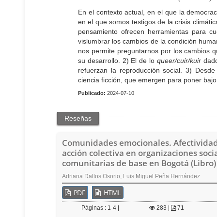
t
e
En el contexto actual, en el que la democr
n
en el que somos testigos de la crisis climáti
i
pensamiento ofrecen herramientas para cue
d
vislumbrar los cambios de la condición humana
o
nos permite preguntarnos por los cambios q
p
su desarrollo. 2) El de lo
queer/cuir/kuir
dado
r
refuerzan la reproducción social. 3) Desde
i
ciencia ficción, que emergen para poner baj
n
Publicado:
2024-07-10
c
i
p
Reseñas
a
l
Comunidades emocionales. Afectividad
B
acción colectiva en organizaciones soci
a
comunitarias de base en Bogotá (Libro)
r
r
Adriana Dallos Osorio, Luis Miguel Peña Hernández
a
PDF
HTML
l
a
Páginas : 1-4 |
283
|
71
t