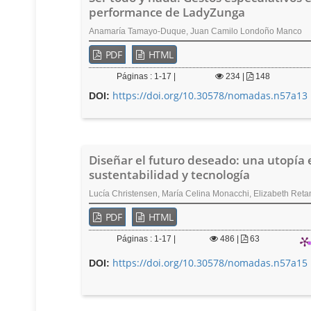
performance de LadyZunga
Anamaría Tamayo-Duque, Juan Camilo Londoño Manco
PDF
HTML
Páginas : 1-17 |
234
|
148
https://doi.org/10.30578/nomadas.n57a13
DOI:
Diseñar el futuro deseado: una utopía 
sustentabilidad y tecnología
Lucía Christensen, María Celina Monacchi, Elizabeth Ret
PDF
HTML
Páginas : 1-17 |
486
|
63
https://doi.org/10.30578/nomadas.n57a15
DOI: