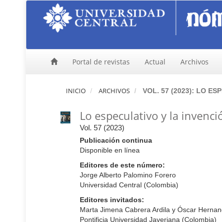
N
a
v
e
g
a
Portal de revistas
Actual
Archivos
c
i
ó
INICIO
ARCHIVOS
VOL. 57 (2023): LO E
n
p
Lo especulativo y la invenci
r
i
Vol. 57 (2023)
n
Publicación continua
c
Disponible en línea
i
p
Editores de este número:
a
Jorge Alberto Palomino Forero
l
Universidad Central (Colombia)
C
Editores invitados:
o
Marta Jimena Cabrera Ardila y Óscar Hernan
n
Pontificia Universidad Javeriana (Colombia)