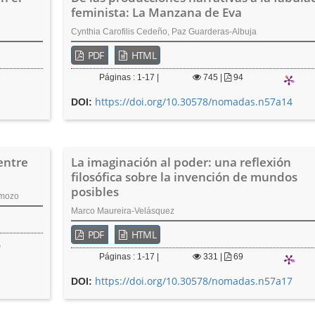
feminista: La Manzana de Eva
Cynthia Carofilis Cedeño, Paz Guarderas-Albuja
PDF
HTML
Páginas : 1-17 |
745
|
94
https://doi.org/10.30578/nomadas.n57a14
DOI:
entre
La imaginación al poder: una reflexión
filosófica sobre la invención de mundos
posibles
amozo
Marco Maureira-Velásquez
PDF
HTML
Páginas : 1-17 |
331
|
69
https://doi.org/10.30578/nomadas.n57a17
DOI: