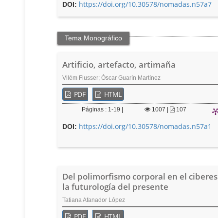
https://doi.org/10.30578/nomadas.n57a7
DOI:
e
r
a
l
Tema Monográfico
Artificio, artefacto, artimaña
Vilém Flusser; Óscar Guarín Martínez
PDF
HTML
Páginas : 1-19 |
1007
|
107
https://doi.org/10.30578/nomadas.n57a1
DOI:
Del polimorfismo corporal en el ciberes
la futurología del presente
Tatiana Afanador López
PDF
HTML