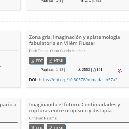
Páginas : 1-3 |
271
|
92
Zona gris: imaginación y epistemología
fabulatoria en Vilém Flusser
Erick Felinto; Óscar Guarín Martínez
PDF
HTML
Páginas : 1-12 |
2553
|
121
https://doi.org/10.30578/nomadas.n57a2
DOI:
pacio a
Imaginando el futuro. Continuidades y
rupturas entre utopismo y distopía
Christian Retamal
PDF
HTML