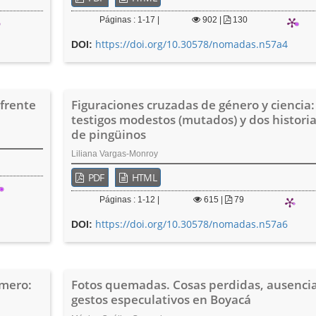
Páginas : 1-17 |
902
|
130
https://doi.org/10.30578/nomadas.n57a4
DOI:
 frente
Figuraciones cruzadas de género y ciencia:
testigos modestos (mutados) y dos histori
de pingüinos
Liliana Vargas-Monroy
PDF
HTML
Páginas : 1-12 |
615
|
79
https://doi.org/10.30578/nomadas.n57a6
DOI:
ímero:
Fotos quemadas. Cosas perdidas, ausencia
gestos especulativos en Boyacá