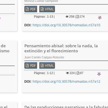
Mónica Cuéllar Gempeler
PDF
HTML
Páginas : 1-13 |
258
|
274
https://doi.org/10.30578/nomadas.n57a10
DOI:
 de
Pensamiento abisal: sobre la nada, la
tismo
extinción y el florecimiento
Juan Camilo Cajigas-Rotundo
PDF
HTML
Páginas : 1-12 |
224
|
87
https://doi.org/10.30578/nomadas.n57a12
DOI:
n el
De las producciones narrativas a la fabula