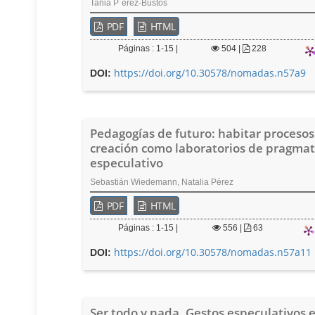
Tania P´érez-Bustos
PDF
HTML
Páginas : 1-15 |
504
|
228
https://doi.org/10.30578/nomadas.n57a9
DOI:
Pedagogías de futuro: habitar procesos
creación como laboratorios de pragma
especulativo
Sebastián Wiedemann, Natalia Pérez
PDF
HTML
Páginas : 1-15 |
556
|
63
https://doi.org/10.30578/nomadas.n57a11
DOI:
Ser todo y nada. Gestos especulativos e