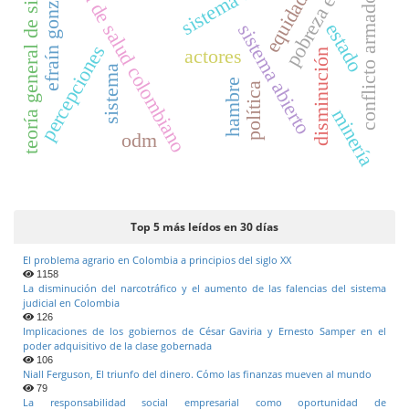
sistema de salud colombiano
pobreza extrema
teoría general de sistemas
efraín gonzález
equidad
conflicto armado
e
estado
sistema abierto
r
a
percepciones
actores
disminución
l
sistema
hambre
política
minería
odm
Top 5 más leídos en 30 días
El problema agrario en Colombia a principios del siglo XX
1158
La disminución del narcotráfico y el aumento de las falencias del sistema
judicial en Colombia
126
Implicaciones de los gobiernos de César Gaviria y Ernesto Samper en el
poder adquisitivo de la clase gobernada
106
Niall Ferguson, El triunfo del dinero. Cómo las finanzas mueven al mundo
79
La responsabilidad social empresarial como oportunidad de