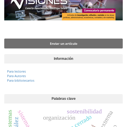
t
o
e
n
n
i
d
o
Enviar un artículo
p
r
Enviar un artículo
i
n
c
Información
i
p
Para lectores
a
Para Autores
l
Para bibliotecarios
B
a
r
Palabras clave
r
a
sostenibilidad
l
sistema cerrado
organización
a
t