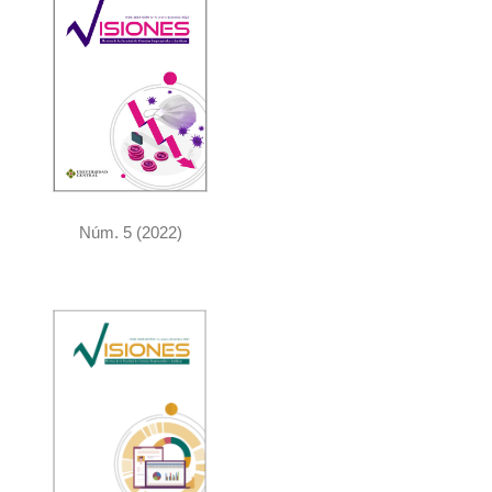
e
r
a
l
Núm. 5 (2022)