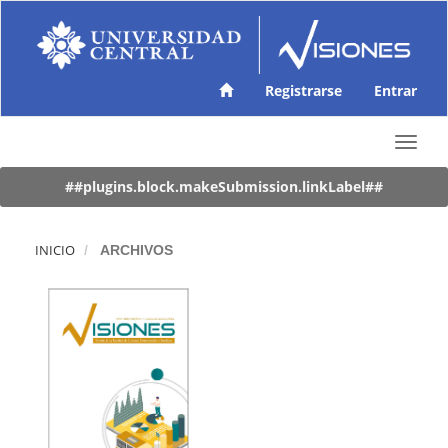
N
a
v
e
g
Registrarse
Entrar
a
c
T
i
o
ó
g
##plugins.block.makeSubmission.linkLabel##
n
g
p
l
r
e
i
INICIO
ARCHIVOS
n
n
a
c
v
i
i
p
g
a
a
l
t
C
i
o
o
n
n