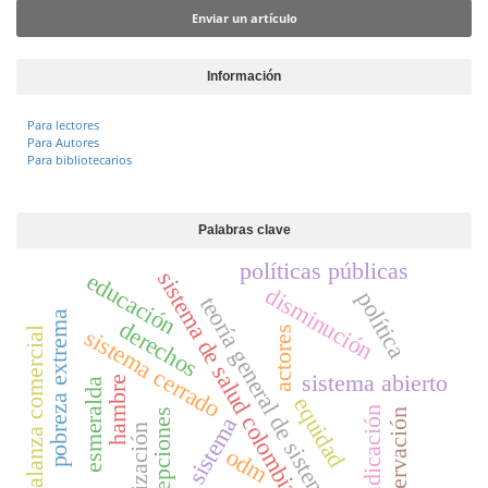
Enviar un artículo
Información
Para lectores
Para Autores
Para bibliotecarios
Palabras clave
políticas públicas
sistema de salud colombiano
educación
disminución
política
teoría general de sistemas
pobreza extrema
derechos
actores
sistema cerrado
balanza comercial
sistema abierto
hambre
esmeralda
equidad
erradicación
conservación
percepciones
sistema
organización
odm