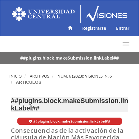
N
a
v
e
g
Registrarse
Entrar
a
c
T
i
o
ó
g
##plugins.block.makeSubmission.linkLabel##
n
g
p
l
r
e
INICIO
ARCHIVOS
NÚM. 6 (2023): VISIONES, N. 6
i
n
ARTÍCULOS
n
a
c
v
i
##plugins.block.makeSubmission.lin
i
p
kLabel##
g
a
a
l
t
C
##plugins.block.makeSubmission.linkLabel##
i
o
Consecuencias de la activación de la
o
n
cláusula de Nación Más Favorecida
n