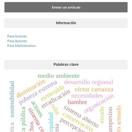
Enviar un artículo
Información
Para lectores
Para Autores
Para bibliotecarios
Palabras clave
medio ambiente
disminución
pobreza extrema
desarrollo regional
sostenibilidad
esmeralda
víctor carranza
erradicación
organización
necesidades
hambre
actores
odm
sistema abierto
conflicto armado
sistema cerrado
estado
política pública
campesino
conservación
equidad
percepciones