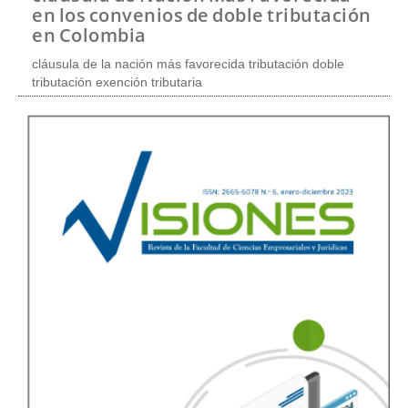
t
en los convenios de doble tributación
e
en Colombia
n
i
cláusula de la nación más favorecida tributación doble
d
tributación exención tributaria
o
p
r
i
n
c
i
p
a
l
B
a
r
r
a
l
a
t