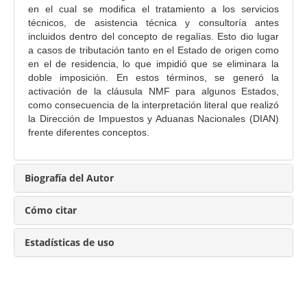
c
en el cual se modifica el tratamiento a los servicios
técnicos, de asistencia técnica y consultoría antes
i
incluidos dentro del concepto de regalías. Esto dio lugar
p
a casos de tributación tanto en el Estado de origen como
a
en el de residencia, lo que impidió que se eliminara la
l
doble imposición. En estos términos, se generó la
d
activación de la cláusula NMF para algunos Estados,
como consecuencia de la interpretación literal que realizó
e
la Dirección de Impuestos y Aduanas Nacionales (DIAN)
l
frente diferentes conceptos.
a
r
t
Biografía del Autor
í
c
Cómo citar
u
l
Estadísticas de uso
o
Enviar un artículo