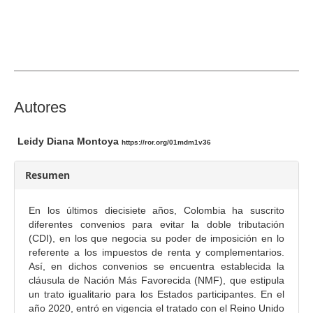
r
a
l
d
e
l
a
C
Autores
r
o
t
n
Leidy Diana Montoya
https://ror.org/01mdm1v36
í
t
c
e
Resumen
u
n
l
i
En los últimos diecisiete años, Colombia ha suscrito
o
d
diferentes convenios para evitar la doble tributación
o
(CDI), en los que negocia su poder de imposición en lo
referente a los impuestos de renta y complementarios.
p
Así, en dichos convenios se encuentra establecida la
r
cláusula de Nación Más Favorecida (NMF), que estipula
i
un trato igualitario para los Estados participantes. En el
n
año 2020, entró en vigencia el tratado con el Reino Unido