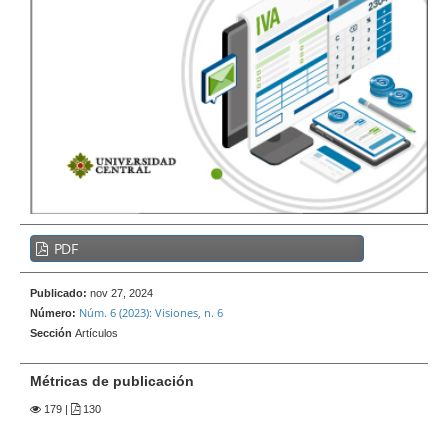
e
r
a
l
B
PDF
a
r
Publicado:
nov 27, 2024
r
Núm. 6 (2023): Visiones, n. 6
Número:
a
Sección
Artículos
l
a
Métricas de publicación
t
179
|
130
e