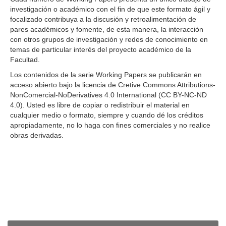
t
o
investigación o académico con el fin de que este formato ágil y
e
n
focalizado contribuya a la discusión y retroalimentación de
n
pares académicos y fomente, de esta manera, la interacción
i
con otros grupos de investigación y redes de conocimiento en
d
temas de particular interés del proyecto académico de la
o
Facultad.
p
r
Los contenidos de la serie Working Papers se publicarán en
i
acceso abierto bajo la licencia de Cretive Commons Attributions-
n
NonComercial-NoDerivatives 4.0 International (CC BY-NC-ND
c
4.0). Usted es libre de copiar o redistribuir el material en
i
cualquier medio o formato, siempre y cuando dé los créditos
p
apropiadamente, no lo haga con fines comerciales y no realice
a
obras derivadas.
l
B
a
r
r
a
l
Enviar un artículo
a
t