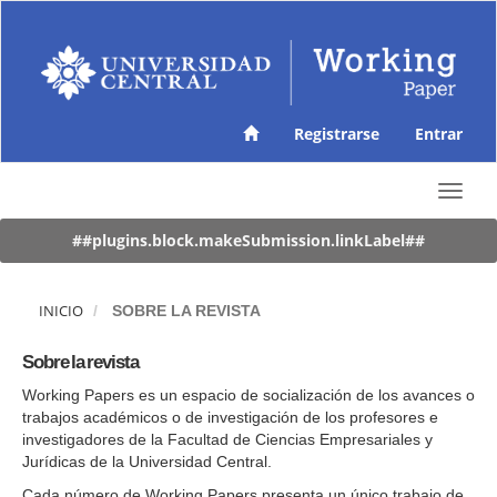
N
a
v
e
g
a
Registrarse
Entrar
c
i
ó
T
n
o
p
g
##plugins.block.makeSubmission.linkLabel##
r
g
i
l
n
e
INICIO
SOBRE LA REVISTA
c
n
i
a
Sobre la revista
p
v
a
i
Working Papers es un espacio de socialización de los avances o
l
g
trabajos académicos o de investigación de los profesores e
C
a
investigadores de la Facultad de Ciencias Empresariales y
o
t
Jurídicas de la Universidad Central.
n
i
Cada número de Working Papers presenta un único trabajo de