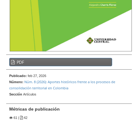
e
r
a
l
B
PDF
a
r
Publicado:
feb 27, 2026
r
Núm. 8 (2026): Aportes históricos frente a los procesos de
Número:
a
consolidación territorial en Colombia
l
Sección
Artículos
a
t
Métricas de publicación
e
61
|
42
r
a