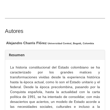
l
d
e
l
a
r
C
Autores
t
o
í
n
Alejandro Charris Flórez
Universidad Central, Bogotá, Colombia
c
t
u
e
Resumen
l
n
o
i
La historia constitucional del Estado colombiano se ha
d
caracterizado por los grandes matices y
o
transformaciones vividas desde la experiencia histórica
hasta la época actual, como lo son el Estado unitario y el
p
federal. Desde la época precolombina, pasando por la
r
Conquista española, hasta la actualidad con la carta
i
política de 1991, se ha intentado de consolidar, con más
n
desaciertos que aciertos, un modelo de Estado acorde a
c
las necesidades sociales, culturales e incluso a la