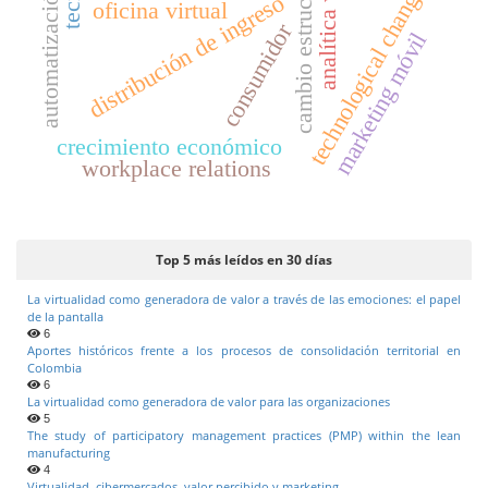
cambio estructural
analítica web
technological change
automatización
distribución de ingreso
oficina virtual
consumidor
marketing móvil
crecimiento económico
workplace relations
Top 5 más leídos en 30 días
La virtualidad como generadora de valor a través de las emociones: el papel
de la pantalla
6
Aportes históricos frente a los procesos de consolidación territorial en
Colombia
6
La virtualidad como generadora de valor para las organizaciones
5
The study of participatory management practices (PMP) within the lean
manufacturing
4
Virtualidad, cibermercados, valor percibido y marketing