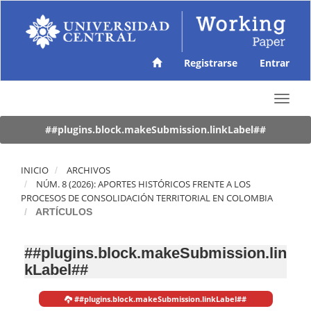
N
a
v
e
g
Registrarse
Entrar
a
c
T
i
o
ó
g
##plugins.block.makeSubmission.linkLabel##
n
g
p
l
r
e
INICIO
ARCHIVOS
i
n
NÚM. 8 (2026): APORTES HISTÓRICOS FRENTE A LOS
n
a
PROCESOS DE CONSOLIDACIÓN TERRITORIAL EN COLOMBIA
c
v
ARTÍCULOS
i
i
p
g
a
##plugins.block.makeSubmission.lin
a
l
kLabel##
t
C
i
o
o
n
##plugins.block.makeSubmission.linkLabel##
n