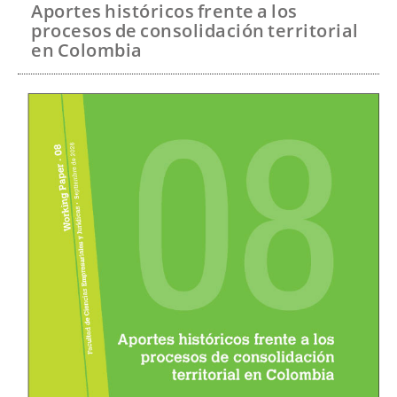
t
Aportes históricos frente a los
e
procesos de consolidación territorial
n
en Colombia
i
d
o
p
r
i
n
c
i
p
a
l
B
a
r
r
a
l
a
t