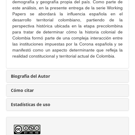
demografía y geografía propia del país. Como parte de
i
este análisis, en la presente entrega de la serie Working
p
Papers se abordará la influencia española en el
a
desarrollo territorial colombiano, partiendo de la
l
perspectiva histórica ubicada en la etapa precolombina
d
para tratar de determinar cómo la historia colonial de
Colombia formó parte de una compleja interacción entre
e
las instituciones impuestas por la Corona española y se
l
manifestó como un aspecto determinante que refleja la
a
realidad constitucional y territorial actual de Colombia.
r
t
í
Biografía del Autor
c
u
Cómo citar
l
o
Estadísticas de uso