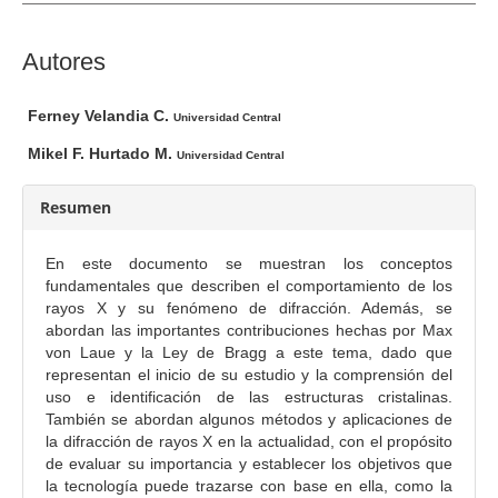
e
l
a
C
Autores
r
o
t
n
Ferney Velandia C.
Universidad Central
í
t
Mikel F. Hurtado M.
c
Universidad Central
e
u
n
Resumen
l
i
o
d
En este documento se muestran los conceptos
o
fundamentales que describen el comportamiento de los
p
rayos X y su fenómeno de difracción. Además, se
r
abordan las importantes contribuciones hechas por Max
i
von Laue y la Ley de Bragg a este tema, dado que
representan el inicio de su estudio y la comprensión del
n
uso e identificación de las estructuras cristalinas.
c
También se abordan algunos métodos y aplicaciones de
i
la difracción de rayos X en la actualidad, con el propósito
p
de evaluar su importancia y establecer los objetivos que
a
la tecnología puede trazarse con base en ella, como la