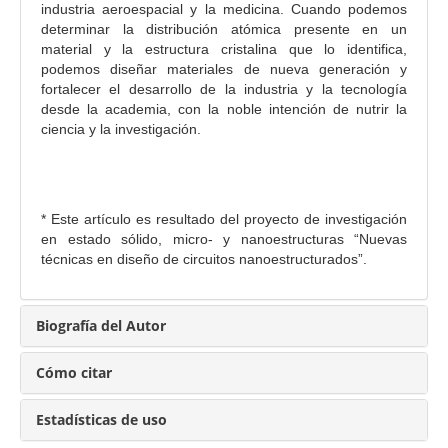
industria aeroespacial y la medicina. Cuando podemos
l
determinar la distribución atómica presente en un
d
material y la estructura cristalina que lo identifica,
e
podemos diseñar materiales de nueva generación y
l
fortalecer el desarrollo de la industria y la tecnología
a
desde la academia, con la noble intención de nutrir la
ciencia y la investigación.
r
t
í
c
* Este artículo es resultado del proyecto de investigación
u
en estado sólido, micro- y nanoestructuras “Nuevas
l
técnicas en diseño de circuitos nanoestructurados”.
o
Biografía del Autor
Cómo citar
Estadísticas de uso