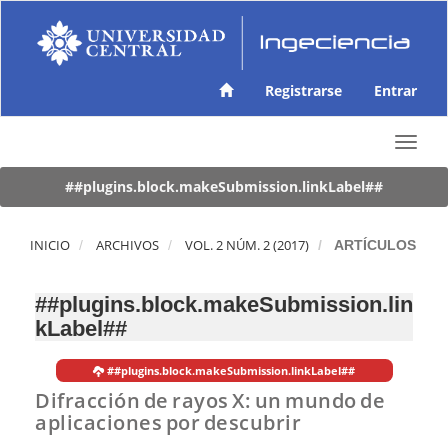
N
a
v
e
g
Registrarse
Entrar
a
c
T
i
o
ó
g
##plugins.block.makeSubmission.linkLabel##
n
g
p
l
r
e
INICIO
ARCHIVOS
VOL. 2 NÚM. 2 (2017)
ARTÍCULOS
i
n
n
a
c
##plugins.block.makeSubmission.lin
v
i
kLabel##
i
p
g
a
a
l
##plugins.block.makeSubmission.linkLabel##
t
C
Difracción de rayos X: un mundo de
i
o
aplicaciones por descubrir
o
n
n