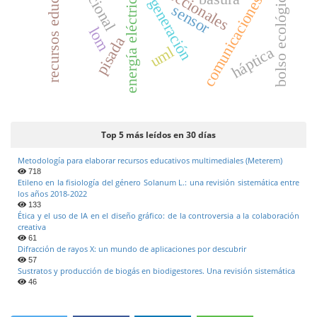
recursos educativos
bolso ecológico
energía eléctrica
comunicaciones
generación
sensor
lom
pisada
uml
háptica
Top 5 más leídos en 30 días
Metodología para elaborar recursos educativos multimediales (Meterem)
718
Etileno en la fisiología del género Solanum L.: una revisión sistemática entre
los años 2018-2022
133
Ética y el uso de IA en el diseño gráfico: de la controversia a la colaboración
creativa
61
Difracción de rayos X: un mundo de aplicaciones por descubrir
57
Sustratos y producción de biogás en biodigestores. Una revisión sistemática
46