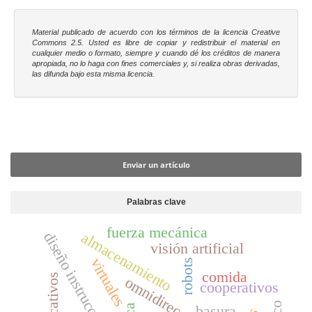
Material publicado de acuerdo con los términos de la licencia Creative
Commons 2.5. Usted es libre
de copiar y redistribuir el material en
cualquier medio o formato, siempre y cuando dé los créditos de manera
apropiada, no lo haga con fines comerciales y, si realiza obras derivadas,
las difunda bajo esta misma licencia.
Enviar un artículo
Enviar un artículo
Palabras clave
fuerza mecánica
diseño instruccional
almacenamiento
visión artificial
virtuales
robots
comida
omnidireccionales
cooperativos
basura