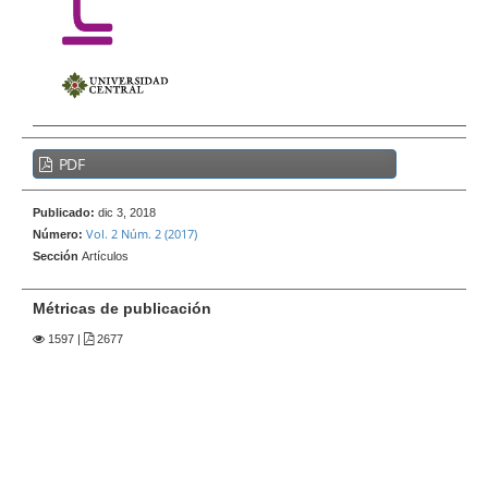
e
r
a
l
B
PDF
a
r
Publicado:
dic 3, 2018
r
Vol. 2 Núm. 2 (2017)
Número:
a
Sección
Artículos
l
a
Métricas de publicación
t
1597
|
2677
e
r
a
l
d