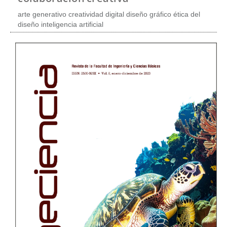
t
e
arte generativo creatividad digital diseño gráfico ética del
n
diseño inteligencia artificial
i
d
o
p
r
i
n
c
i
p
a
l
B
a
r
r
a
l
a
t