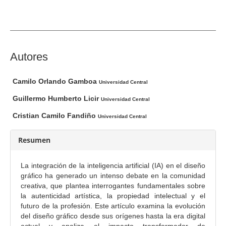
l
d
e
l
a
C
Autores
r
o
t
n
Camilo Orlando Gamboa
Universidad Central
í
t
Guillermo Humberto Licir
c
Universidad Central
e
u
n
Cristian Camilo Fandiño
Universidad Central
l
i
o
d
Resumen
o
p
La integración de la inteligencia artificial (IA) en el diseño
r
gráfico ha generado un intenso debate en la comunidad
creativa, que plantea interrogantes fundamentales sobre
i
la autenticidad artística, la propiedad intelectual y el
n
futuro de la profesión. Este artículo examina la evolución
c
del diseño gráfico desde sus orígenes hasta la era digital
i
actual y analiza el impacto transformador de