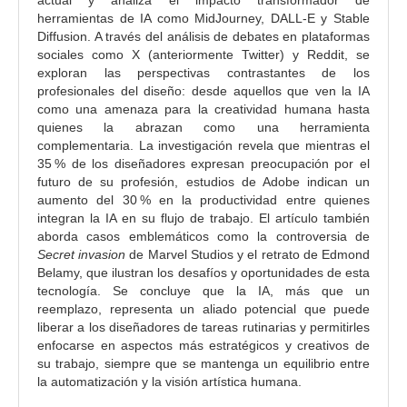
p
herramientas de IA como MidJourney, DALL-E y Stable
Diffusion. A través del análisis de debates en plataformas
a
sociales como X (anteriormente Twitter) y Reddit, se
l
exploran las perspectivas contrastantes de los
d
profesionales del diseño: desde aquellos que ven la IA
e
como una amenaza para la creatividad humana hasta
l
quienes la abrazan como una herramienta
complementaria. La investigación revela que mientras el
a
35 % de los diseñadores expresan preocupación por el
r
futuro de su profesión, estudios de Adobe indican un
t
aumento del 30 % en la productividad entre quienes
í
integran la IA en su flujo de trabajo. El artículo también
c
aborda casos emblemáticos como la controversia de
Secret invasion
de Marvel Studios y el retrato de Edmond
u
Belamy, que ilustran los desafíos y oportunidades de esta
l
tecnología. Se concluye que la IA, más que un
o
reemplazo, representa un aliado potencial que puede
liberar a los diseñadores de tareas rutinarias y permitirles
enfocarse en aspectos más estratégicos y creativos de
su trabajo, siempre que se mantenga un equilibrio entre
la automatización y la visión artística humana.