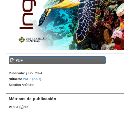
e
r
a
l
B
PDF
a
r
Publicado:
jul 22, 2024
r
Vol. 8 (2023)
Número:
a
Sección
Artículos
l
a
Métricas de publicación
t
603
|
409
e
r
a