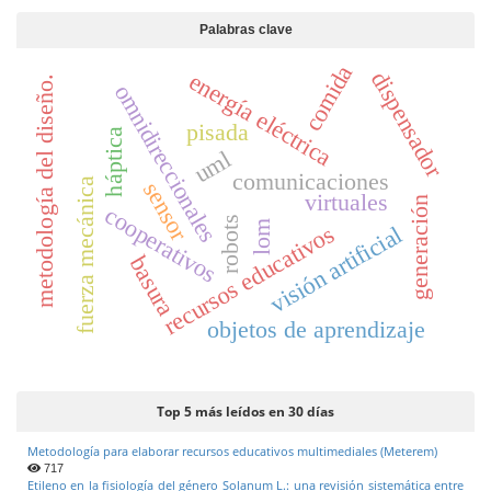
Palabras clave
comida
dispensador
energía eléctrica
metodología del diseño.
omnidireccionales
pisada
háptica
uml
comunicaciones
fuerza mecánica
sensor
virtuales
generación
cooperativos
robots
lom
recursos educativos
visión artificial
basura
objetos de aprendizaje
Top 5 más leídos en 30 días
Metodología para elaborar recursos educativos multimediales (Meterem)
717
Etileno en la fisiología del género Solanum L.: una revisión sistemática entre