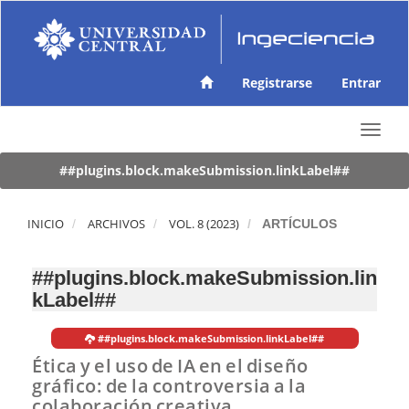
N
a
v
e
g
Registrarse
Entrar
a
c
T
i
o
ó
g
##plugins.block.makeSubmission.linkLabel##
n
g
p
l
r
e
INICIO
ARCHIVOS
VOL. 8 (2023)
ARTÍCULOS
i
n
n
a
c
##plugins.block.makeSubmission.lin
v
i
kLabel##
i
p
g
a
a
l
##plugins.block.makeSubmission.linkLabel##
t
C
Ética y el uso de IA en el diseño
i
o
gráfico: de la controversia a la
o
n
colaboración creativa
n