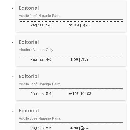
t
e
Editorial
n
Adolfo José Naranjo Parra
i
d
Páginas : 5-6 |
104
|
95
o
p
r
Editorial
i
Vladimir Minorta-Cely
n
c
Páginas : 4-6 |
56
|
39
i
p
a
Editorial
l
Adolfo José Naranjo Parra
B
a
Páginas : 5-6 |
107
|
103
r
r
Editorial
a
l
Adolfo José Naranjo Parra
a
t
Páginas : 5-6 |
90
|
84