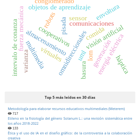
conglomerado
envoltura
objetos de aprendizaje
fuerza mecánica
robots
sensor
pisada
intervalo de conanza
comunicaciones
visión artificial
cooperativos
comida
almacenamiento
omnidireccionales
energía eléctrica
generación
multimedia
virtuales
uml
varianza
lom
háptica
basura
Top 5 más leídos en 30 días
Metodología para elaborar recursos educativos multimediales (Meterem)
717
Etileno en la fisiología del género Solanum L.: una revisión sistemática entre
los años 2018-2022
133
Ética y el uso de IA en el diseño gráfico: de la controversia a la colaboración
creativa