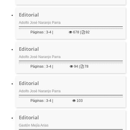
e
r
Editorial
a
l
Adolfo José Naranjo Parra
Páginas : 3-4 |
678
|
92
Editorial
Adolfo José Naranjo Parra
Páginas : 3-4 |
94
|
78
Editorial
Adolfo José Naranjo Parra
Páginas : 3-4 |
103
Editorial
Gastón Mejía Arias