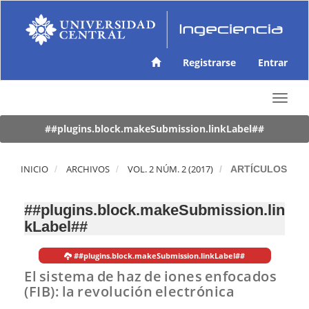
N
a
v
e
g
Registrarse
Entrar
a
c
T
i
o
ó
g
##plugins.block.makeSubmission.linkLabel##
n
g
p
l
r
e
INICIO
ARCHIVOS
VOL. 2 NÚM. 2 (2017)
ARTÍCULOS
i
n
n
a
c
##plugins.block.makeSubmission.lin
v
i
kLabel##
i
p
g
a
a
l
##plugins.block.makeSubmission.linkLabel##
t
C
El sistema de haz de iones enfocados
i
o
(FIB): la revolución electrónica
o
n
n