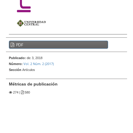
e
r
a
l
B
PDF
a
r
Publicado:
dic 3, 2018
r
Vol. 2 Núm. 2 (2017)
Número:
a
Sección
Artículos
l
a
Métricas de publicación
t
274
|
580
e
r
a
l
d