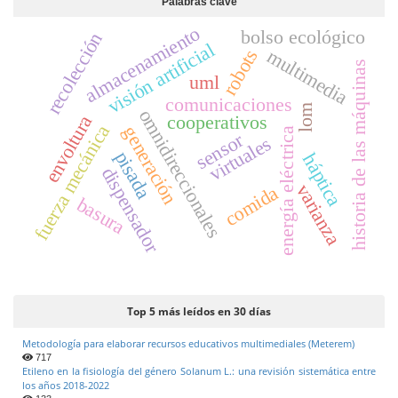
Palabras clave
almacenamiento
bolso ecológico
recolección
visión artificial
multimedia
robots
historia de las máquinas
uml
comunicaciones
lom
omnidireccionales
cooperativos
envoltura
fuerza mecánica
generación
energía eléctrica
sensor
virtuales
pisada
háptica
dispensador
varianza
comida
basura
Top 5 más leídos en 30 días
Metodología para elaborar recursos educativos multimediales (Meterem)
717
Etileno en la fisiología del género Solanum L.: una revisión sistemática entre
los años 2018-2022