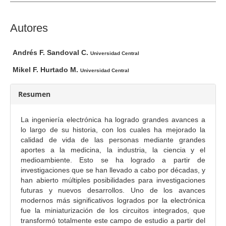
e
l
a
C
Autores
r
o
t
n
Andrés F. Sandoval C.
Universidad Central
í
t
Mikel F. Hurtado M.
c
Universidad Central
e
u
n
Resumen
l
i
o
d
La ingeniería electrónica ha logrado grandes avances a
o
lo largo de su historia, con los cuales ha mejorado la
p
calidad de vida de las personas mediante grandes
r
aportes a la medicina, la industria, la ciencia y el
i
medioambiente. Esto se ha logrado a partir de
investigaciones que se han llevado a cabo por décadas, y
n
han abierto múltiples posibilidades para investigaciones
c
futuras y nuevos desarrollos. Uno de los avances
i
modernos más significativos logrados por la electrónica
p
fue la miniaturización de los circuitos integrados, que
a
transformó totalmente este campo de estudio a partir del