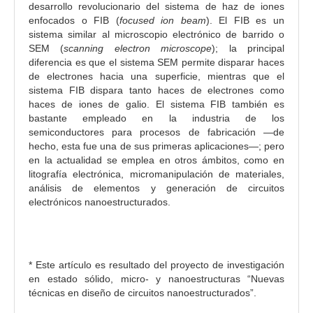
desarrollo revolucionario del sistema de haz de iones
l
enfocados o FIB (
focused ion beam
). El FIB es un
d
sistema similar al microscopio electrónico de barrido o
e
SEM (
scanning electron microscope
); la principal
l
diferencia es que el sistema SEM permite disparar haces
a
de electrones hacia una superficie, mientras que el
sistema FIB dispara tanto haces de electrones como
r
haces de iones de galio. El sistema FIB también es
t
bastante empleado en la industria de los
í
semiconductores para procesos de fabricación —de
c
hecho, esta fue una de sus primeras aplicaciones—; pero
u
en la actualidad se emplea en otros ámbitos, como en
litografía electrónica, micromanipulación de materiales,
l
análisis de elementos y generación de circuitos
o
electrónicos nanoestructurados.
* Este artículo es resultado del proyecto de investigación
en estado sólido, micro- y nanoestructuras “Nuevas
técnicas en diseño de circuitos nanoestructurados”.