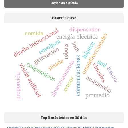
l
Enviar un artículo
d
e
Palabras clave
l
dispensador
a
diseño instruccional
comida
omnidireccionales
energía eléctrica
r
envoltura
t
háptica
lom
robots
generación
í
c
comunicaciones
pisada
uml
almacenamiento
u
cooperativos
virtuales
visión artificial
basura
l
proporción
multimedia
o
sensor
promedio
Top 5 más leídos en 30 días
Metodología para elaborar recursos educativos multimediales (Meterem)