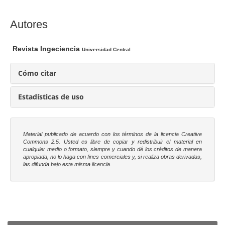
l
a
C
Autores
r
o
t
n
Revista Ingeciencia
Universidad Central
í
t
c
e
Cómo citar
u
n
l
i
Estadísticas de uso
o
d
o
p
Material publicado de acuerdo con los términos de la licencia Creative
r
Commons 2.5. Usted es libre
de copiar y redistribuir el material en
cualquier medio o formato, siempre y cuando dé los créditos de manera
i
apropiada, no lo haga con fines comerciales y, si realiza obras derivadas,
las difunda bajo esta misma licencia.
n
c
i
p
Enviar un artículo
a