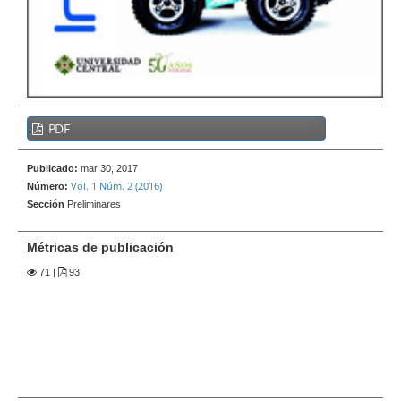
e
r
a
l
B
PDF
a
r
Publicado:
mar 30, 2017
r
Vol. 1 Núm. 2 (2016)
Número:
a
Sección
Preliminares
l
a
Métricas de publicación
t
71
|
93
e
r
a
l
d
e