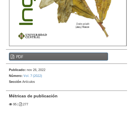
e
r
a
l
B
PDF
a
r
Publicado:
nov 26, 2022
r
Vol. 7 (2022)
Número:
a
Sección
Artículos
l
a
Métricas de publicación
t
95
|
277
e
r
a
l