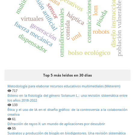
multimedia
cooperativos
visión artificial
diseño instruccional
comunicaciones
población vulnerable
sensor
lom
omnidireccionales
pisada
háptica
virtuales
fuerza mecánica
comida
generación
robots
uml
dispensador
bolso ecológico
Top 5 más leídos en 30 días
Metodología para elaborar recursos educativos multimediales (Meterem)
717
Etileno en la fisiología del género Solanum L.: una revisión sistemática entre
los años 2018-2022
133
Ética y el uso de IA en el diseño gráfico: de la controversia a la colaboración
creativa
61
Difracción de rayos X: un mundo de aplicaciones por descubrir
55
Sustratos y producción de biogás en biodigestores. Una revisión sistemática