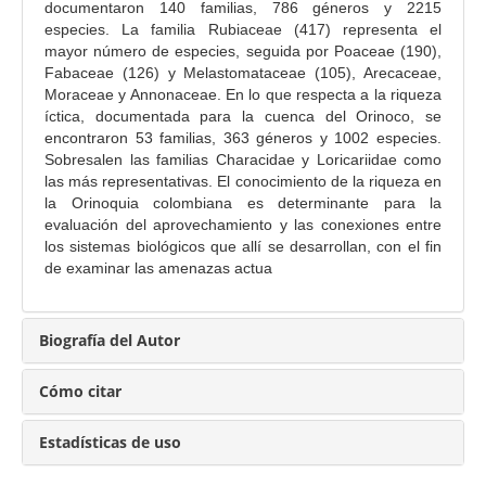
p
documentaron 140 familias, 786 géneros y 2215
a
especies. La familia Rubiaceae (417) representa el
mayor número de especies, seguida por Poaceae (190),
l
Fabaceae (126) y Melastomataceae (105), Arecaceae,
d
Moraceae y Annonaceae. En lo que respecta a la riqueza
e
íctica, documentada para la cuenca del Orinoco, se
l
encontraron 53 familias, 363 géneros y 1002 especies.
a
Sobresalen las familias Characidae y Loricariidae como
las más representativas. El conocimiento de la riqueza en
r
la Orinoquia colombiana es determinante para la
t
evaluación del aprovechamiento y las conexiones entre
í
los sistemas biológicos que allí se desarrollan, con el fin
c
de examinar las amenazas actua
u
l
Biografía del Autor
o
Cómo citar
Estadísticas de uso