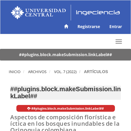
N
a
v
e
g
Registrarse
Entrar
a
c
T
i
o
ó
g
##plugins.block.makeSubmission.linkLabel##
n
g
p
l
r
e
INICIO
ARCHIVOS
VOL. 7 (2022)
ARTÍCULOS
i
n
n
a
c
##plugins.block.makeSubmission.lin
v
i
kLabel##
i
p
g
a
a
l
##plugins.block.makeSubmission.linkLabel##
t
C
Aspectos de composición florística e
i
o
íctica en los bosques inundables de la
o
n
Orinoquia colombiana
n