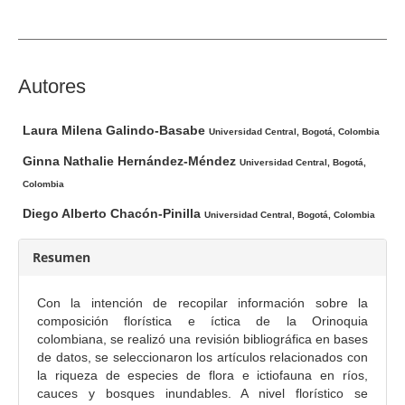
d
e
l
a
C
Autores
r
o
t
n
Laura Milena Galindo-Basabe
Universidad Central, Bogotá, Colombia
í
t
Ginna Nathalie Hernández-Méndez
c
Universidad Central, Bogotá,
e
u
Colombia
n
l
i
Diego Alberto Chacón-Pinilla
Universidad Central, Bogotá, Colombia
o
d
o
Resumen
p
r
Con la intención de recopilar información sobre la
i
composición florística e íctica de la Orinoquia
colombiana, se realizó una revisión bibliográfica en bases
n
de datos, se seleccionaron los artículos relacionados con
c
la riqueza de especies de flora e ictiofauna en ríos,
i
cauces y bosques inundables. A nivel florístico se