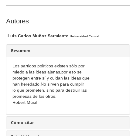
e
l
a
C
Autores
r
o
t
n
Luis Carlos Muñoz Sarmiento
Universidad Central
í
t
c
e
Resumen
u
n
l
i
Los partidos políticos existen sólo por
o
d
miedo a las ideas ajenas,por eso se
o
protegen entre sí y cuidan las ideas que
han heredado.No sirven para cumplir
p
lo que prometen, sino para destruir las
r
promesas de los otros.
i
Robert Müsil
n
c
i
Cómo citar
p