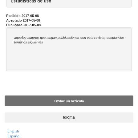
a
Estadísticas de uso
l
d
Recibido 2017-05-08
Aceptado 2017-05-08
e
Publicado 2017-05-08
l
a
aquellos autores que tengan pubkicaciones con esta revista, aceptan los
terminos siguientes
r
t
í
c
u
l
Enviar un artículo
o
Enviar un artículo
Idioma
English
Español