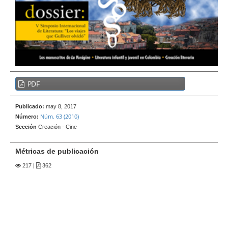
e
r
a
l
B
PDF
a
r
Publicado:
may 8, 2017
r
Núm. 63 (2010)
Número:
a
Sección
Creación - Cine
l
a
Métricas de publicación
t
217
|
362
e
r
a
l
d