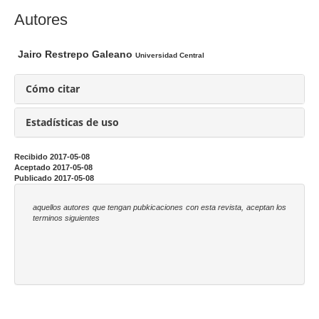
a
C
Autores
r
o
t
n
Jairo Restrepo Galeano
Universidad Central
í
t
c
e
Cómo citar
u
n
l
i
Estadísticas de uso
o
d
o
Recibido 2017-05-08
Aceptado 2017-05-08
p
Publicado 2017-05-08
r
i
aquellos autores que tengan pubkicaciones con esta revista, aceptan los
terminos siguientes
n
c
i
p
a
l