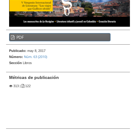
e
r
a
l
B
PDF
a
r
Publicado:
may 8, 2017
r
Núm. 63 (2010)
Número:
a
Sección
Libros
l
a
Métricas de publicación
t
313
|
122
e
r
a
l
d
e
l