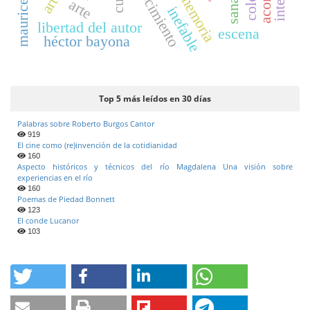
memoria
arte
inefable
libertad del autor
escena
héctor bayona
Top 5 más leídos en 30 días
Palabras sobre Roberto Burgos Cantor
919
El cine como (re)invención de la cotidianidad
160
Aspecto históricos y técnicos del río Magdalena Una visión sobre
experiencias en el río
160
Poemas de Piedad Bonnett
123
El conde Lucanor
103