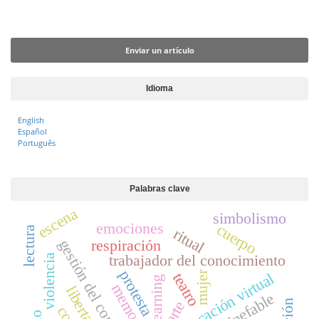
l
Enviar un artículo
d
e
Enviar un artículo
l
a
r
Idioma
t
English
í
Español
c
Português
u
l
Palabras clave
o
escena
simbolismo
emociones
cuerpo
lectura
ritual
gestión del conocimiento
respiración
trabajador del conocimiento
violencia
protesta
mujer
educación virtual
teatro
memoria
inefable
arte