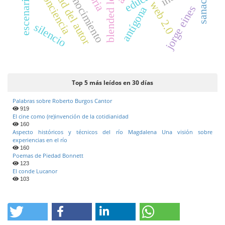
blended learning
libertad del autor
sanación
conciencia
escenario
web 2.0
jorge eines
antígona
silencio
Top 5 más leídos en 30 días
Palabras sobre Roberto Burgos Cantor
919
El cine como (re)invención de la cotidianidad
160
Aspecto históricos y técnicos del río Magdalena Una visión sobre
experiencias en el río
160
Poemas de Piedad Bonnett
123
El conde Lucanor
103