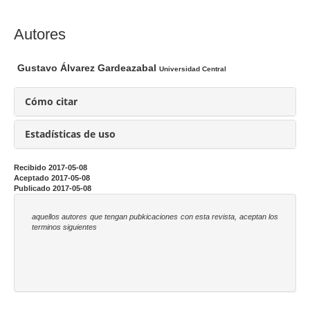
l
a
C
Autores
r
o
t
n
Gustavo Álvarez Gardeazabal
Universidad Central
í
t
c
e
Cómo citar
u
n
l
i
Estadísticas de uso
o
d
o
Recibido 2017-05-08
Aceptado 2017-05-08
p
Publicado 2017-05-08
r
i
aquellos autores que tengan pubkicaciones con esta revista, aceptan los
terminos siguientes
n
c
i
p
a