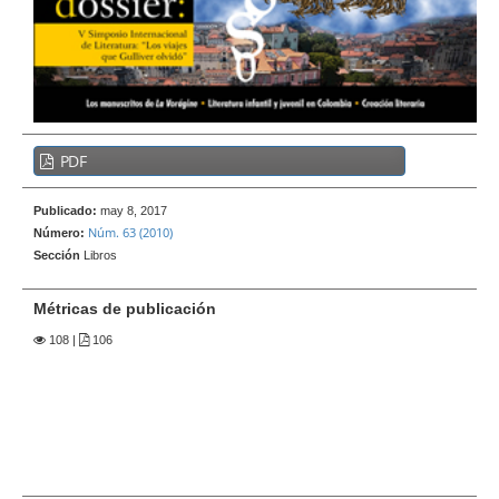
e
r
a
l
B
PDF
a
r
Publicado:
may 8, 2017
r
Núm. 63 (2010)
Número:
a
Sección
Libros
l
a
Métricas de publicación
t
108
|
106
e
r
a
l
d
e