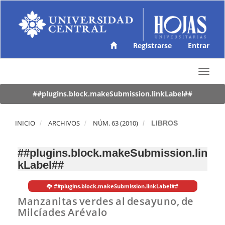
N
a
v
e
g
Registrarse
Entrar
a
c
T
i
o
ó
g
##plugins.block.makeSubmission.linkLabel##
n
g
p
l
r
e
INICIO
ARCHIVOS
NÚM. 63 (2010)
LIBROS
i
n
n
a
c
##plugins.block.makeSubmission.lin
v
i
kLabel##
i
p
g
a
a
l
##plugins.block.makeSubmission.linkLabel##
t
C
Manzanitas verdes al desayuno, de
i
o
Milcíades Arévalo
o
n
n