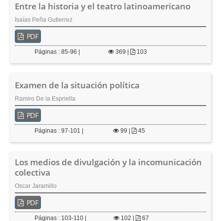
Entre la historia y el teatro latinoamericano
e
r
Isaías Peña Gutierrez
a
l
PDF
Páginas : 85-96 |
369
|
103
Examen de la situación política
Ramiro De la Espriella
PDF
Páginas : 97-101 |
99
|
45
Los medios de divulgación y la incomunicación
colectiva
Oscar Jaramillo
PDF
Páginas : 103-110 |
102
|
67