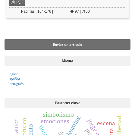
PDF
Páginas : 164-176 |
97
|
60
Enviar un artículo
Enviar un artículo
Idioma
English
Español
Português
Palabras clave
simbolismo
jorge eines
emociones
psicofísico
escena
ritual