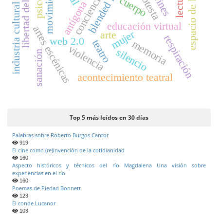
blended learning
espacio de libertad
libertad del autor
movimiento
protesta
lectura
conciencia
cuerpo
antígona
industria cultural
educación virtual
artes escénicas
mujer
arte
respiración
web 2.0
teatro
memoria
violencia
silencio
sanación
acontecimiento teatral
Top 5 más leídos en 30 días
Palabras sobre Roberto Burgos Cantor
919
El cine como (re)invención de la cotidianidad
160
Aspecto históricos y técnicos del río Magdalena Una visión sobre
experiencias en el río
160
Poemas de Piedad Bonnett
123
El conde Lucanor
103