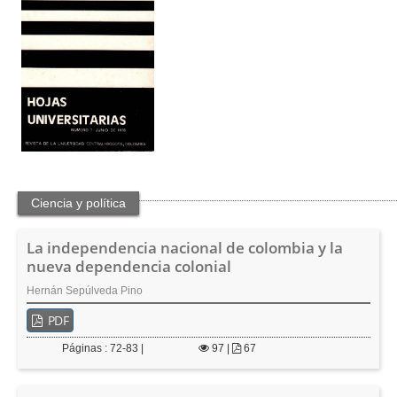
t
e
n
i
d
o
p
r
i
n
c
i
Ciencia y política
p
a
La independencia nacional de colombia y la
l
nueva dependencia colonial
B
a
Hernán Sepúlveda Pino
r
r
PDF
a
Páginas : 72-83 |
97
|
67
l
a
t